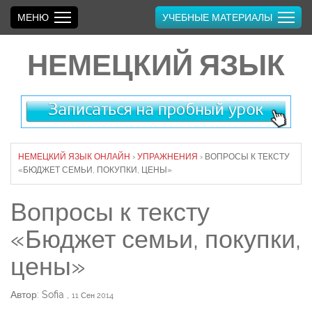
МЕНЮ
УЧЕБНЫЕ МАТЕРИАЛЫ
НЕМЕЦКИЙ ЯЗЫК
НЕМЕЦКИЙ ЯЗЫК ОНЛАЙН
›
УПРАЖНЕНИЯ
›
ВОПРОСЫ К ТЕКСТУ
«БЮДЖЕТ СЕМЬИ, ПОКУПКИ, ЦЕНЫ»
Вопросы к тексту
«Бюджет семьи, покупки,
цены»
Автор: Sofia
,
11 Сен 2014