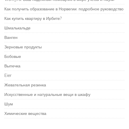
Как получить образование в Норвегии: подробное руководство
Как купить квартиру в Ирбите?
Шмалькальде
Ванген
Зерновые продукты
Бобовые
Выпечка
Eier
Жевательная резинка
Искусственные и натуральные вещи в шкафу
Шум
Химические вещества