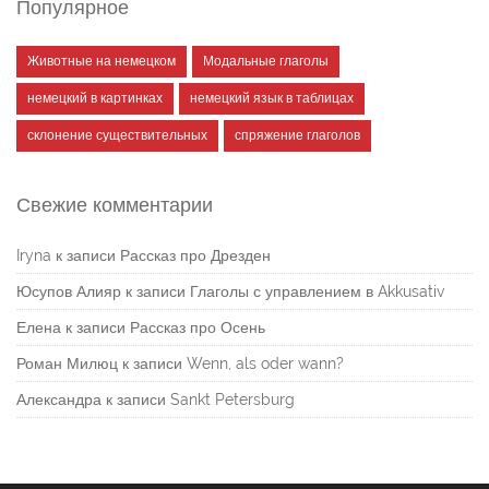
Популярное
Животные на немецком
Модальные глаголы
немецкий в картинках
немецкий язык в таблицах
склонение существительных
спряжение глаголов
Свежие комментарии
Iryna
к записи
Рассказ про Дрезден
Юсупов Алияр
к записи
Глаголы с управлением в Akkusativ
Елена
к записи
Рассказ про Осень
Роман Милюц
к записи
Wenn, als oder wann?
Александра
к записи
Sankt Petersburg