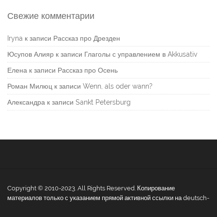
Свежие комментарии
Iryna
к записи
Рассказ про Дрезден
Юсупов Алияр
к записи
Глаголы с управлением в Akkusativ
Елена
к записи
Рассказ про Осень
Роман Милюц
к записи
Wenn, als oder wann?
Александра
к записи
Sankt Petersburg
Copyright © 2010-2023. All Rights Reserved. Копирование
материалов только с указанием прямой активной ссылки на deutsch-