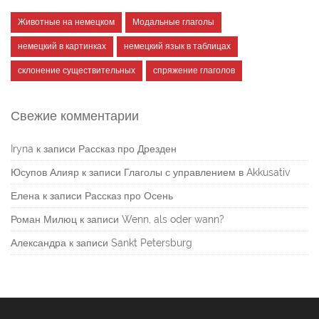
Животные на немецком
Модальные глаголы
немецкий в картинках
немецкий язык в таблицах
склонение существительных
спряжение глаголов
Свежие комментарии
Iryna
к записи
Рассказ про Дрезден
Юсупов Алияр
к записи
Глаголы с управлением в Akkusativ
Елена
к записи
Рассказ про Осень
Роман Милюц
к записи
Wenn, als oder wann?
Александра
к записи
Sankt Petersburg