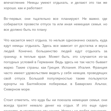
впечатление. Немцы умеют отдыхать, и делают это так же
хорошо, как и работают.
Во-первых, они тщательно все планируют. Не важно, где
собирается провести отпуск та или иная немецкая семья, но
все должно быть по плану.
Что касается мест отдыха, то нельзя однозначно сказать, куда
едут немцы отдыхать. Здесь все зависит от достатка и вкуса
людей. Конечно, большинство людей едут отдыхать за
границу, в теплые края. Может быть, это случается из-за
погодных условий в Германии. Ведь здесь не так часто бывает
жарко. Такие страны, как Греция, Испания, Италия, Франция
часто имеют удовольствие видеть у себя немцев, проводящих
свой отпуск. Большой популярностью также пользуются
курорты на Балтийском побережье, в Баварских Альпах,
Северном море.
Стоит отметить, что куда бы ни поехала немецкая семья, они
всегда тратят немало денег на отдых. И это еще одно
качество, выделяющее эту нацию. Немцы не любят экономить