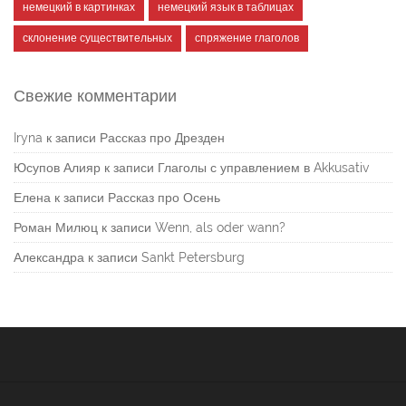
немецкий в картинках
немецкий язык в таблицах
склонение существительных
спряжение глаголов
Свежие комментарии
Iryna
к записи
Рассказ про Дрезден
Юсупов Алияр
к записи
Глаголы с управлением в Akkusativ
Елена
к записи
Рассказ про Осень
Роман Милюц
к записи
Wenn, als oder wann?
Александра
к записи
Sankt Petersburg