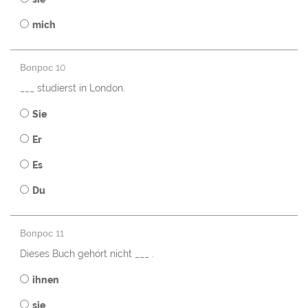
mich
Вопрос 10
___ studierst in London.
Sie
Er
Es
Du
Вопрос 11
Dieses Buch gehört nicht ___ .
ihnen
sie