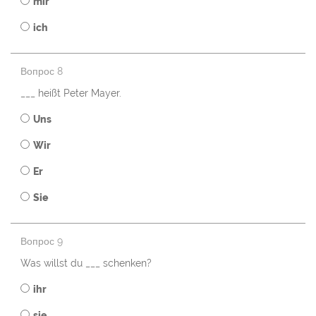
mir
ich
Вопрос 8
___ heißt Peter Mayer.
Uns
Wir
Er
Sie
Вопрос 9
Was willst du ___ schenken?
ihr
sie