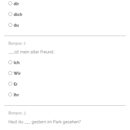
dir
dich
du
Вопрос 2
___ist mein alter Freund.
Ich
Wir
Er
Ihr
Вопрос 3
Hast du ___ gestern im Park gesehen?