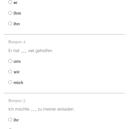
er
ihm
ihn
Вопрос 4
Er hat ___ viel geholfen.
uns
wir
mich
Вопрос 5
Ich möchte ___ zu meiner einladen.
ihr