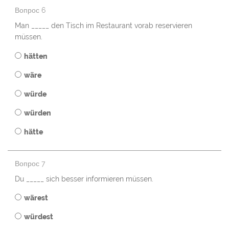
Вопрос 6
Man _____ den Tisch im Restaurant vorab reservieren
müssen.
hätten
wäre
würde
würden
hätte
Вопрос 7
Du _____ sich besser informieren müssen.
wärest
würdest