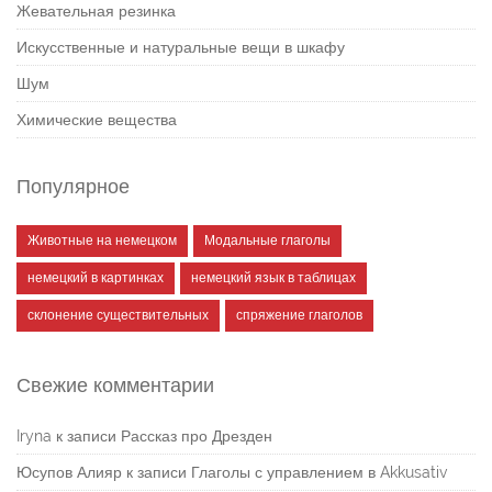
Жевательная резинка
Искусственные и натуральные вещи в шкафу
Шум
Химические вещества
Популярное
Животные на немецком
Модальные глаголы
немецкий в картинках
немецкий язык в таблицах
склонение существительных
спряжение глаголов
Свежие комментарии
Iryna
к записи
Рассказ про Дрезден
Юсупов Алияр
к записи
Глаголы с управлением в Akkusativ