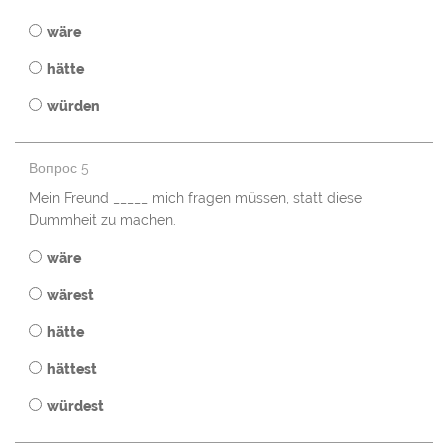
wäre
hätte
würden
Вопрос 5
Mein Freund _____ mich fragen müssen, statt diese
Dummheit zu machen.
wäre
wärest
hätte
hättest
würdest