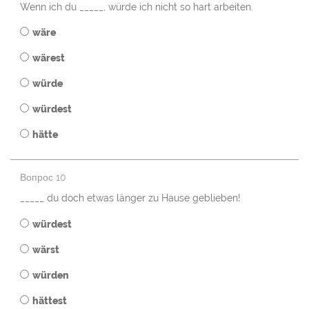
Wenn ich du _____, würde ich nicht so hart arbeiten.
wäre
wärest
würde
würdest
hätte
Вопрос 10
_____ du doch etwas länger zu Hause geblieben!
würdest
wärst
würden
hättest