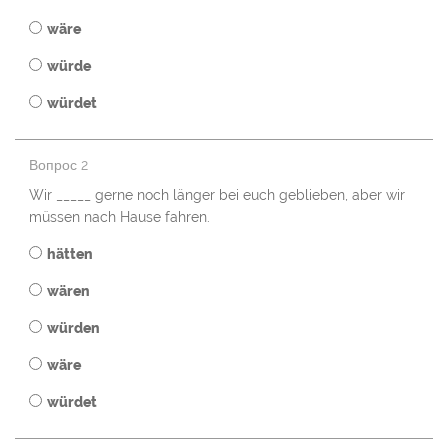
wäre
würde
würdet
Вопрос 2
Wir _____ gerne noch länger bei euch geblieben, aber wir
müssen nach Hause fahren.
hätten
wären
würden
wäre
würdet