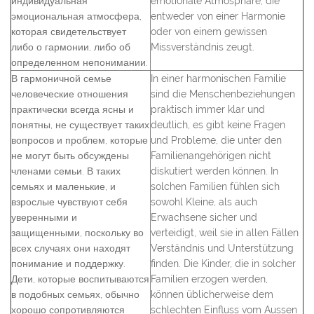
индивидуальная
emotionale Atmosphäre, die
эмоциональная атмосфера,
entweder von einer Harmonie
которая свидетельствует
oder von einem gewissen
либо о гармонии, либо об
Missverständnis zeugt.
определенном непонимании.
В гармоничной семье
In einer harmonischen Familie
человеческие отношения
sind die Menschenbeziehungen
практически всегда ясны и
praktisch immer klar und
понятны, не существует таких
deutlich, es gibt keine Fragen
вопросов и проблем, которые
und Probleme, die unter den
не могут быть обсуждены
Familienangehörigen nicht
членами семьи. В таких
diskutiert werden können. In
семьях и маленькие, и
solchen Familien fühlen sich
взрослые чувствуют себя
sowohl Kleine, als auch
уверенными и
Erwachsene sicher und
защищенными, поскольку во
verteidigt, weil sie in allen Fällen
всех случаях они находят
Verständnis und Unterstützung
понимание и поддержку.
finden. Die Kinder, die in solcher
Дети, которые воспитываются
Familien erzogen werden,
в подобных семьях, обычно
können üblicherweise dem
хорошо сопротивляются
schlechten Einfluss vom Aussen