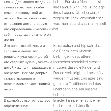
жизни.
Для многих людей их
Leben. Für viele Menschen ist
семьи заключают в себе
ihre Familie Sinn und Grundlage
смысл и основу всей их
ihres Lebens. Üblicherweise
жизни. Обычно семейные
zeigen die Familienverhältnisse,
отношения демонстрируют,
was man ist und was man erzielt
что определенный человек из
hat.
себя представляет и чего он
достиг.
Это является обычным и
Es ist üblich und typisch, dass
типичным делом, что
die Eltern ihren Kindern
родители учат своих детей,
beibringen, dass ältere
что старших нужно уважать, а
Menschen respektiert werden
детей и женщин защищать и
müssen, dass die Kinder und
оберегать. Все это добрые
Frauen verteidigt und beschützt
старые традиции и
werden müssen. Das alles sind
неотъемлемая часть нашей
gute alte Traditionen und das
жизни.
unentbehrliche Teil unseres
Lebens.
В каждой семье господствует
In jeder Familie herrscht eine
определенная
bestimmte individuelle