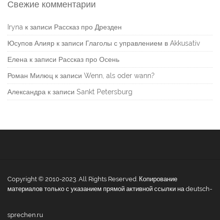
Свежие комментарии
Iryna
к записи
Рассказ про Дрезден
Юсупов Алияр
к записи
Глаголы с управлением в Akkusativ
Елена
к записи
Рассказ про Осень
Роман Милюц
к записи
Wenn, als oder wann?
Александра
к записи
Sankt Petersburg
Copyright © 2010-2023. All Rights Reserved. Копирование
материалов только с указанием прямой активной ссылки на deutsch-
sprechen.ru