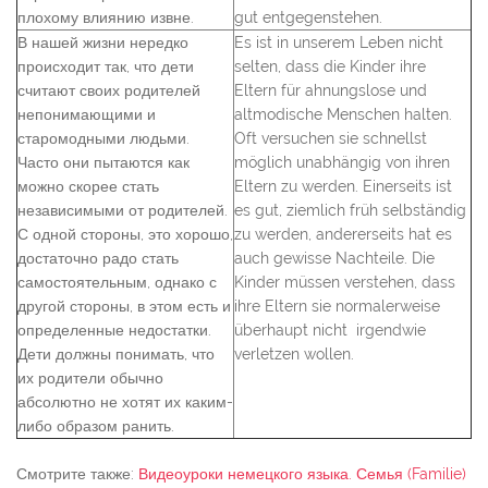
плохому влиянию извне.
gut entgegenstehen.
В нашей жизни нередко
Es ist in unserem Leben nicht
происходит так, что дети
selten, dass die Kinder ihre
считают своих родителей
Eltern für ahnungslose und
непонимающими и
altmodische Menschen halten.
старомодными людьми.
Oft versuchen sie schnellst
Часто они пытаются как
möglich unabhängig von ihren
можно скорее стать
Eltern zu werden. Einerseits ist
независимыми от родителей.
es gut, ziemlich früh selbständig
С одной стороны, это хорошо,
zu werden, andererseits hat es
достаточно радо стать
auch gewisse Nachteile. Die
самостоятельным, однако с
Kinder müssen verstehen, dass
другой стороны, в этом есть и
ihre Eltern sie normalerweise
определенные недостатки.
überhaupt nicht irgendwie
Дети должны понимать, что
verletzen wollen.
их родители обычно
абсолютно не хотят их каким-
либо образом ранить.
Смотрите также:
Видеоуроки немецкого языка. Семья (Familie)