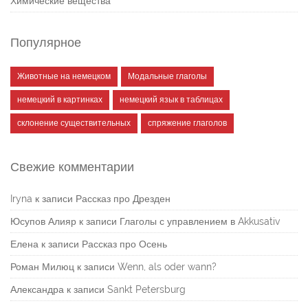
Химические вещества
Популярное
Животные на немецком
Модальные глаголы
немецкий в картинках
немецкий язык в таблицах
склонение существительных
спряжение глаголов
Свежие комментарии
Iryna
к записи
Рассказ про Дрезден
Юсупов Алияр
к записи
Глаголы с управлением в Akkusativ
Елена
к записи
Рассказ про Осень
Роман Милюц
к записи
Wenn, als oder wann?
Александра
к записи
Sankt Petersburg