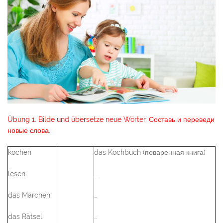
Übung 1. Bilde und übersetze neue Wörter. Составь и переведи
новые слова.
kochen
das Kochbuch (поваренная книга)
lesen
…
das Märchen
…
das Rätsel
…