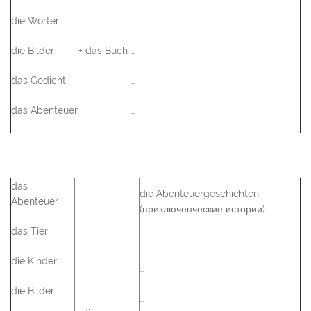
die Wörter
…
die Bilder
+ das Buch
…
das Gedicht
…
das Abenteuer
…
das
die Abenteuergeschichten
Abenteuer
(приключенческие истории)
das Tier
…
die Kinder
…
die Bilder
…