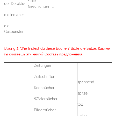
+ die
der Detektiv
Geschichten
…
die Indianer
…
die
…
Gespenster
Übung 2. Wie findest du diese Bücher? Bilde die Sätze. Какими
ты считаешь эти книги? Составь предложения.
Zeitungen
Zeitschriften
spannend.
Kochbücher
spitze.
Wörterbücher
toll.
Bilderbücher
lustig.