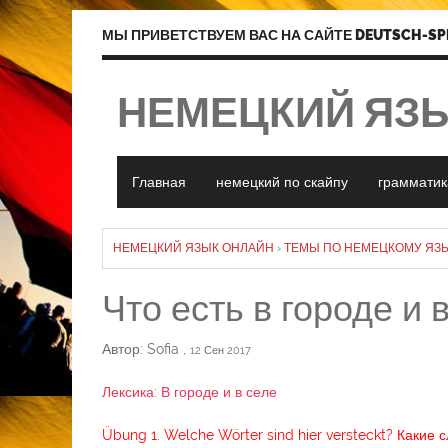
МЫ ПРИВЕТСТВУЕМ ВАС НА САЙТЕ DEUTSCH-SP
НЕМЕЦКИЙ ЯЗ
Главная
немецкий по скайпу
грамматик
НЕМЕЦКИЙ ЯЗЫК ОНЛАЙН
›
ТЕМЫ ПО НЕМЕЦКОМУ ЯЗЫ
Что есть в городе и 
Автор: Sofia
,
12 Сен 2017
Лексика: В городе и в селе
Übung 1. Welche Wörter sind hier versteckt? Какие 