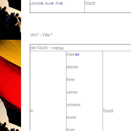
unser
e
, eur
e
, ihr
e
Stadt
Wo?
– Где?
die Stadt – город
mein
er
deiner
ihrer
seiner
unserer
In
Stadt
eurer
ihrer