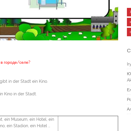
С
ь в городе/селе?
Ir
Ю
Ak
 gibt in der Stadt ein Kino.
Е
in Kino in der Stadt.
Р
А
t, ein Museum, ein Hotel, ein
no, ein Stadion, ein Hotel …