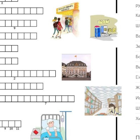
р
Ка
Ш
В
З
Б
В
Ei
Ж
И
Ш
Х
П