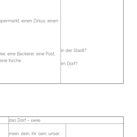
permarkt, einen Zirkus, einen
in der Stadt?
ke, eine Bäckerei, eine Post,
eine Kirche …
im Dorf?
das Dorf – село
mein, dein, ihr, sein, unser,