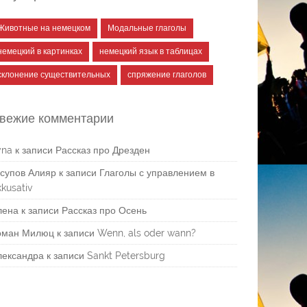
Животные на немецком
Модальные глаголы
немецкий в картинках
немецкий язык в таблицах
склонение существительных
спряжение глаголов
вежие комментарии
yna
к записи
Рассказ про Дрезден
супов Алияр
к записи
Глаголы с управлением в
kusativ
лена
к записи
Рассказ про Осень
оман Милюц
к записи
Wenn, als oder wann?
лександра
к записи
Sankt Petersburg