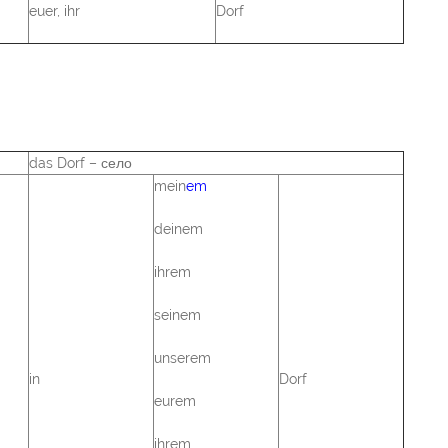
euer, ihr
Dorf
das Dorf – село
mein
em
deinem
ihrem
seinem
unserem
in
Dorf
eurem
ihrem