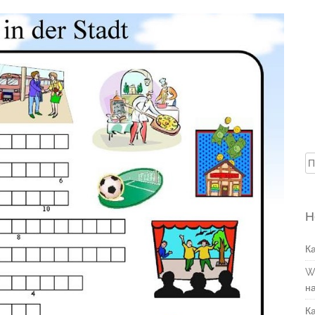
Н
Н
К
W
н
К