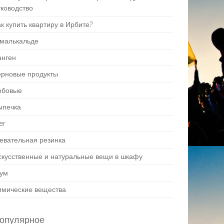
уководство
к купить квартиру в Ирбите?
малькальде
анген
ерновые продукты
обовые
ыпечка
er
евательная резинка
скусственные и натуральные вещи в шкафу
ум
имические вещества
опулярное