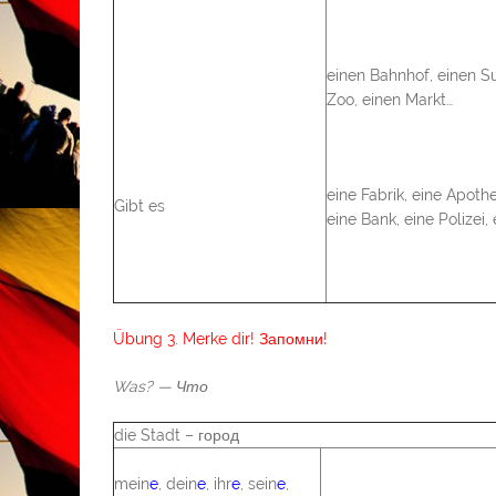
einen Bahnhof, einen Su
Zoo, einen Markt…
eine Fabrik, eine Apothe
Gibt es
eine Bank, eine Polizei, 
Übung 3. Merke dir! Запомни!
Was? —
Что
die Stadt – город
mein
e
, dein
e
, ihr
e
, sein
e
,