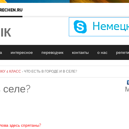
RECHEN.RU
ЫК
а
интересное
переводчик
контакты
о нас
репет
КУ 4 КЛАСС
›
ЧТО ЕСТЬ В ГОРОДЕ И В СЕЛЕ?
в селе?
М
слова здесь спрятаны?