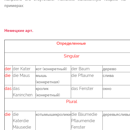
примерах:
Немецкие арт.
Определенные
Singular
der
der Kater
кот (конкретный)
der Baum
дерево
die
die Maus
мышь
die Pflaume
слива
(конкретная)
das
das
кролик
das Fenster
окно
Kaninchen
(конкретный)
Plural
die
die
котымышикролики
die Bäumedie
деревьясливы
Katerdie
Pflaumendie
Mäusedie
Fenster