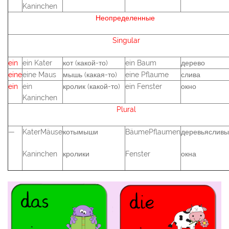
Kaninchen
Неопределенные
Singular
ein
ein Kater
кот (какой-то)
ein Baum
дерево
eine
eine Maus
мышь (какая-то)
eine Pflaume
слива
ein
ein
кролик (какой-то)
ein Fenster
окно
Kaninchen
Plural
—
KaterMäuse
котымыши
BäumePflaumen
деревьясливы
Kaninchen
кролики
Fenster
окна