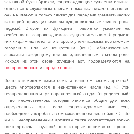
заглавной буквы.
Артикли, сопровождающие существительные,
относятся к служебным словам, поскольку никакого значения
они не имеют, а только служат для передачи грамматических
категорий, присущих именам существительным (числа, рода,
падежа). Второй их функцией является указание на
особенность сопровождаемого существительного (предмета
или лица) – является оно впервые упоминаемым, незнакомым
говорящим или же конкретным (конк.), общеизвестным,
знакомым говорящему или же единственным в своем роде.
Исходя из этой своей функции арт. подразделяются на
неопределенные
и
определенные
.
Всего в немецком языке семь, а точнее – восемь артиклей.
Шесть употребляются в единственном числе (ед. ч.) (три
неопределенных и три определенных), а один (определенный)
– во множественном, который является общим для всех
определенных арт., если сопровождаемые ими сущ.
необходимо употребить во множественном числе (мн. ч.). Во
мн. ч. неопределенным артиклям также соответствует только
один артикль – нулевой, под которым понимается просто-
напросто его отсутствие. Поясним изложенную теорию на