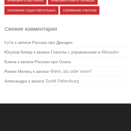
немецкий в картинках
немецкий язык в таблицах
склонение существительных
спряжение глаголов
Свежие комментарии
Iryna
к записи
Рассказ про Дрезден
Юсупов Алияр
к записи
Глаголы с управлением в Akkusativ
Елена
к записи
Рассказ про Осень
Роман Милюц
к записи
Wenn, als oder wann?
Александра
к записи
Sankt Petersburg