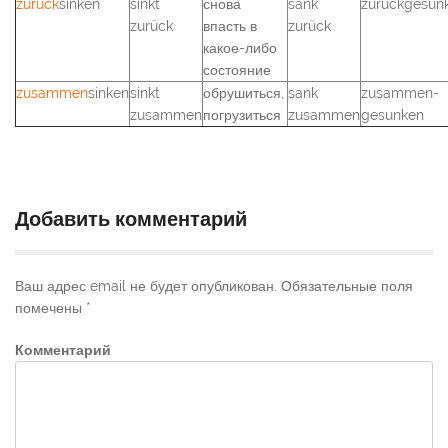
zurück
sinken
sinkt
снова
sank
zurückgesun
zurück
впасть в
zurück
какое-либо
состояние
zusammen
sinken
sinkt
обрушиться,
sank
zusammen-
zusammen
погрузиться
zusammen
gesunken
Добавить комментарий
Ваш адрес email не будет опубликован.
Обязательные поля
помечены
*
Комментарий