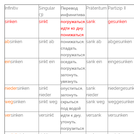
Infinitiv
Singular
Перевод
Präteritum
Partizip II
(3)
инфинитива
sinken
sinkt
погружаться,
sank
gesunken
идти ко дну,
понижаться
ab
sinken
sinkt ab
понижаться,
sank ab
abgesunken
спадать,
погружаться
ein
sinken
sinkt ein
оседать,
sank ein
eingesunken
погружаться;
затонуть,
увязнуть
nieder
sinken
sinkt
опуститься,
sank
niedergesun
nieder
затонуть
nieder
weg
sinken
sinkt weg
скрыться
sank weg
weggesunke
под водой
ver
sinken
versinkt
идти к дну,
versank
versunken
утонуть;
погрузиться