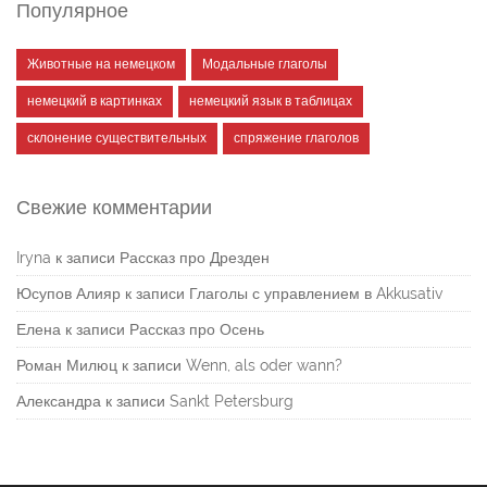
Популярное
Животные на немецком
Модальные глаголы
немецкий в картинках
немецкий язык в таблицах
склонение существительных
спряжение глаголов
Свежие комментарии
Iryna
к записи
Рассказ про Дрезден
Юсупов Алияр
к записи
Глаголы с управлением в Akkusativ
Елена
к записи
Рассказ про Осень
Роман Милюц
к записи
Wenn, als oder wann?
Александра
к записи
Sankt Petersburg