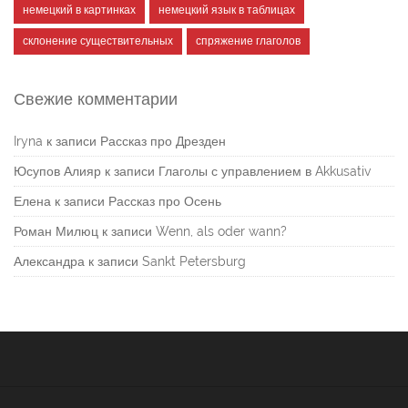
немецкий в картинках
немецкий язык в таблицах
склонение существительных
спряжение глаголов
Свежие комментарии
Iryna
к записи
Рассказ про Дрезден
Юсупов Алияр
к записи
Глаголы с управлением в Akkusativ
Елена
к записи
Рассказ про Осень
Роман Милюц
к записи
Wenn, als oder wann?
Александра
к записи
Sankt Petersburg