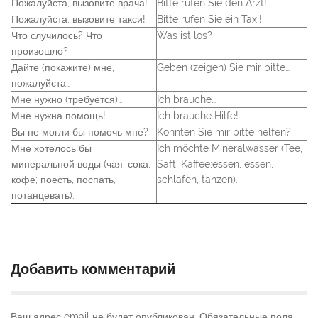
Пожалуйста, вызовите врача!
Bitte rufen Sie den Arzt!
Пожалуйста, вызовите такси!
Bitte rufen Sie ein Taxi!
Что случилось? Что
Was ist los?
произошло?
Дайте (покажите) мне,
Geben (zeigen) Sie mir bitte…
пожалуйста…
Мне нужно (требуется)…
Ich brauche…
Мне нужна помощь!
Ich brauche Hilfe!
Вы не могли бы помочь мне?
Könnten Sie mir bitte helfen?
Мне хотелось бы
Ich möchte Mineralwasser (Tee,
минеральной воды (чая, сока,
Saft, Kaffee;essen, essen,
кофе; поесть, поспать,
schlafen, tanzen).
потанцевать).
Добавить комментарий
Ваш адрес email не будет опубликован.
Обязательные поля