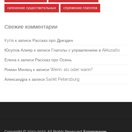
склонение существительных
спряжение глаголов
Свежие комментарии
Iryna
к записи
Рассказ про Дрезден
Юсупов Алияр
к записи
Глаголы с управлением в Akkusativ
Елена
к записи
Рассказ про Осень
Роман Милюц
к записи
Wenn, als oder wann?
Александра
к записи
Sankt Petersburg
Copyright © 2010-2023. All Rights Reserved. Копирование