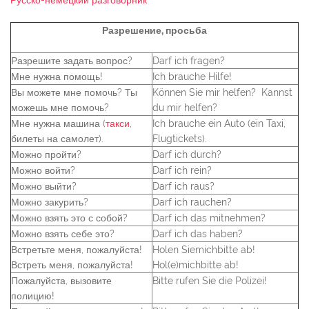
Русско-немецкий разговорник
Разрешение, просьба
Разрешите задать вопрос?
Darf ich fragen?
Мне нужна помощь!
Ich brauche Hilfe!
Вы можете мне помочь? Ты
Können Sie mir helfen? Kannst
можешь мне помочь?
du mir helfen?
Мне нужна машина (
такси
,
Ich brauche ein Auto (ein Taxi,
билеты на самолет).
Flugtickets).
Можно пройти?
Darf ich durch?
Можно войти?
Darf ich rein?
Можно выйти?
Darf ich raus?
Можно закурить?
Darf ich rauchen?
Можно взять это с собой?
Darf ich das mitnehmen?
Можно взять себе это?
Darf ich das haben?
Встретьте меня, пожалуйста!
Holen Siemichbitte ab!
Встреть меня, пожалуйста!
Hol(e)michbitte ab!
Пожалуйста, вызовите
Bitte rufen Sie die Polizei!
полицию!