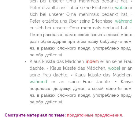
sich bei unserer Oma mehrmals bedankt hat. =
Peter erzählte unsf über seine Erlebnisse,
wobei
er
sich bei unserer Oma mehrmals bedankt hat. =
Peter erzählte uns über seine Erlebnisse,
während
er sich bei unserer Oma mehrmals bedankt hat. –
Петер рассказал нам о своих впечатлениях, много
раз поблагодарив при этом нашу бабушку (в нем.
яз. в рамках сложного предл. употреблено прид-
ое обр. дейст-я).
Klaus küsste das Mädchen,
indem
er an seine Frau
dachte. = Klaus küsste das Mädchen,
wobei
er an
seine Frau dachte. = Klaus küsste das Mädchen,
während
er an seine Frau dachte. = Клаус
поцеловал девушку, думая о своей жене (в нем.
яз. в рамках сложного предл. употреблено прид-
ое обр. дейст-я).
Смотрите материал по теме:
придаточные предложения
.