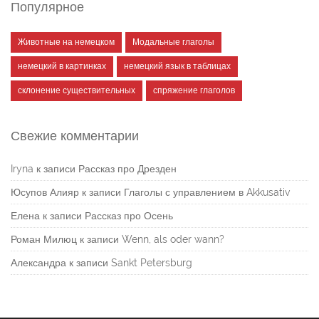
Популярное
Животные на немецком
Модальные глаголы
немецкий в картинках
немецкий язык в таблицах
склонение существительных
спряжение глаголов
Свежие комментарии
Iryna
к записи
Рассказ про Дрезден
Юсупов Алияр
к записи
Глаголы с управлением в Akkusativ
Елена
к записи
Рассказ про Осень
Роман Милюц
к записи
Wenn, als oder wann?
Александра
к записи
Sankt Petersburg