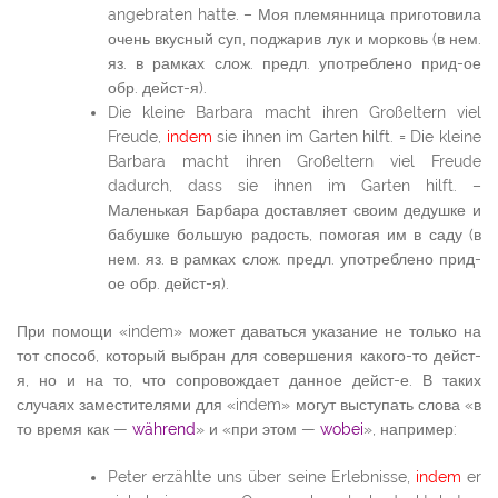
angebraten hatte. – Моя племянница приготовила
очень вкусный суп, поджарив лук и морковь (в нем.
яз. в рамках слож. предл. употреблено прид-ое
обр. дейст-я).
Die kleine Barbara macht ihren Großeltern viel
Freude,
indem
sie ihnen im Garten hilft. = Die kleine
Barbara macht ihren Großeltern viel Freude
dadurch, dass sie ihnen im Garten hilft. –
Маленькая Барбара доставляет своим дедушке и
бабушке большую радость, помогая им в саду (в
нем. яз. в рамках слож. предл. употреблено прид-
ое обр. дейст-я).
При помощи «indem» может даваться указание не только на
тот способ, который выбран для совершения какого-то дейст-
я, но и на то, что сопровождает данное дейст-е. В таких
случаях заместителями для «indem» могут выступать слова «в
то время как —
während
» и «при этом —
wobei
», например:
Peter erzählte uns über seine Erlebnisse,
indem
er