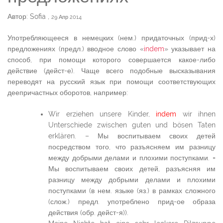
Автор: Sofia
,
29 Апр 2014
Употребляющееся в немецких (нем.) придаточных (прид-х)
предложениях (предл.) вводное слово «
indem
» указывает на
способ, при помощи которого совершается какое-либо
действие (дейст-е). Чаще всего подобные высказывания
переводят на русский язык при помощи соответствующих
деепричастных оборотов, например:
Wir erziehen unsere Kinder,
indem
wir ihnen
Unterschiede zwischen guten und bösen Taten
erklären. – Мы воспитываем своих детей
посредством того, что разъясняем им разницу
между добрыми делами и плохими поступками. =
Мы воспитываем своих детей, разъясняя им
разницу между добрыми делами и плохими
поступками (в нем. языке (яз.) в рамках сложного
(слож.) предл. употреблено прид-ое образа
действия (обр. дейст-я)).