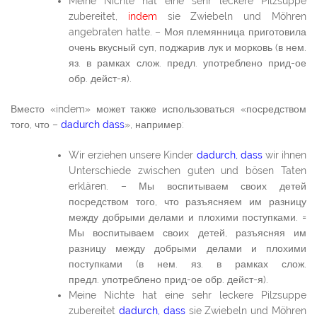
Meine Nichte hat eine sehr leckere Pilzsuppe
zubereitet,
indem
sie Zwiebeln und Möhren
angebraten hatte. – Моя племянница приготовила
очень вкусный суп, поджарив лук и морковь (в нем.
яз. в рамках слож. предл. употреблено прид-ое
обр. дейст-я).
Вместо «indem» может также использоваться «посредством
того, что –
dadurch dass
», например:
Wir erziehen unsere Kinder
dadurch, dass
wir ihnen
Unterschiede zwischen guten und bösen Taten
erklären. – Мы воспитываем своих детей
посредством того, что разъясняем им разницу
между добрыми делами и плохими поступками. =
Мы воспитываем своих детей, разъясняя им
разницу между добрыми делами и плохими
поступками (в нем. яз. в рамках слож.
предл. употреблено прид-ое обр. дейст-я).
Meine Nichte hat eine sehr leckere Pilzsuppe
zubereitet
dadurch, dass
sie Zwiebeln und Möhren