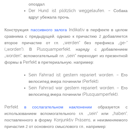
опоздал.
Der Hund ist plötzlich weggelaufen. – Собака
вдруг убежала прочь.
Конструкция
пассивного залога
Indikativ в перфекте в целом
сравнима с предыдущей, однако к причастию 2 добавляется
второе причастие от гл. „werden“ без префикса „ge-“
(„worden“). В Plusquamperfekt, наряду с добавлением
„worden“, вспомогательный гл. „sein“ переходит из презентной
формы в Perfekt в претериальную, например:
Sein Fahrrad ist gestern repariert worden. – Его
велосипед вчера починили (Perfekt).
Sein Fahrrad war gestern repariert worden. – Его
велосипед вчера починили (Plusquamperfekt).
Perfekt
в сослагательном наклонении
образуется с
использованием вспомогательного гл. „sein“ или „haben“,
поставленного в форму Konjunktiv Präsens, и неизменяемого
причастия 2 от основного смыслового гл., например: