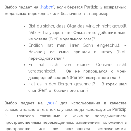
Выбор падает на „
haben
“, если берется Partizip 2 возвратных,
модальных, переходных или безличных гл., например:
Bist du sicher, dass Olga das wirklich nicht gewollt
hat? – Ты уверен, что Ольга этого действительно
не хотела (Perf. модального глаг.)?
Endlich hat man ihren Sohn eingeschult. –
Наконец, ее сына приняли в школу (Perf.
переходного глаг.).
Er hat sich von meiner Cousine nicht
verabschiedet. – Он не попрощался с моей
двоюродной сестрой (Perfekt возвратного глаг.).
Hat es in den Bergen geschneit? – В горах шел
снег (Perf. от безличного глаг.)?
Выбор падает на „
sein
“ для использования в качестве
вспомогательного гл. в тех случаях, когда используется Partizip
2 глаголов, связанных с каким-то передвижением,
пространственным перемещением, изменением положения в
пространстве, или же являющихся исключениями,