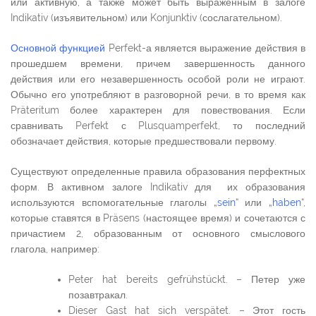
или активную, а также может быть выраженным в залоге
Indikativ (изъявительном) или Konjunktiv (сослагательном).
Основной функцией
Perfekt-а является выражение действия в
прошедшем времени, причем завершенность данного
действия или его незавершенность особой роли не играют.
Обычно его употребляют в разговорной речи, в то время как
Präteritum более характерен для повествования. Если
сравнивать Perfekt с Plusquamperfekt, то последний
обозначает действия, которые предшествовали первому.
Существуют определенные правила образования перфектных
форм. В активном залоге Indikativ для их образования
используются вспомогательные глаголы „
sein
“ или „
haben
“,
которые ставятся в Präsens (настоящее время) и сочетаются с
причастием 2, образованным от основного смыслового
глагола, например:
Peter hat bereits gefrühstückt. – Петер уже
позавтракал.
Dieser Gast hat sich verspätet. – Этот гость