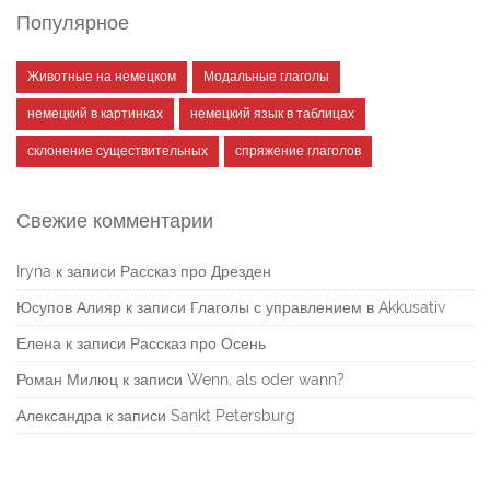
Популярное
Животные на немецком
Модальные глаголы
немецкий в картинках
немецкий язык в таблицах
склонение существительных
спряжение глаголов
Свежие комментарии
Iryna
к записи
Рассказ про Дрезден
Юсупов Алияр
к записи
Глаголы с управлением в Akkusativ
Елена
к записи
Рассказ про Осень
Роман Милюц
к записи
Wenn, als oder wann?
Александра
к записи
Sankt Petersburg