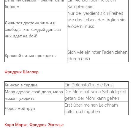
Быть человеком – значит быть
Ein Mensch sein heißt ein
борцом
Kämpfer sein
Nur der verdient sich Freiheit
wie das Leben, der täglich sie
Лишь тот достоин жизни и
erobern muss
свободы, кто каждый день за
них идёт на бой!
Sich wie ein roter Faden ziehen
Красной нитью проходить
(durch etw.)
Фридрих Шиллер
Кинжал в сердце
Ein Dolchstoß in die Brust
Мавр сделал своё дело, мавр
Der Mohr hat seine Schuldigkeit
может уходить
getan, der Mohr kann gehen
Erst über meinen Leichnam
Через мой труп
sollst du hingehen
Карл Маркс, Фридрих Энгельс