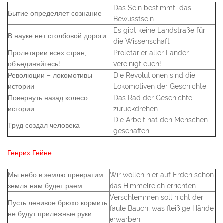
Das Sein bestimmt das
Бытие определяет сознание
Bewusstsein
Es gibt keine Landstraße für
В науке нет столбовой дороги
die Wissenschaft
Пролетарии всех стран,
Proletarier aller Länder,
объединяйтесь!
vereinigt euch!
Революции – локомотивы
Die Revolutionen sind die
истории
Lokomotiven der Geschichte
Повернуть назад колесо
Das Rad der Geschichte
истории
zurückdrehen
Die Arbeit hat den Menschen
Труд создал человека
geschaffen
Генрих Гейне
Мы небо в землю превратим,
Wir wollen hier auf Erden schon
земля нам будет раем
das Himmelreich errichten
Verschlemmen soll nicht der
Пусть ленивое брюхо кормить
faule Bauch, was fleißige Hände
не будут прилежные руки
erwarben