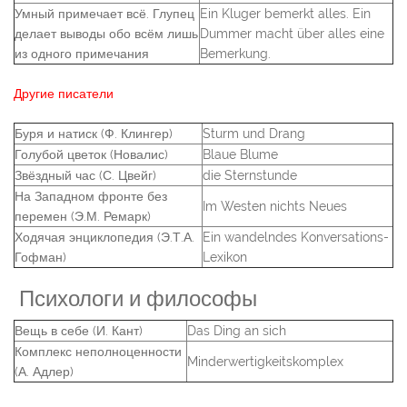
Умный примечает всё. Глупец
Ein Kluger bemerkt alles. Ein
делает выводы обо всём лишь
Dummer macht über alles eine
из одного примечания
Bemerkung.
Другие писатели
Буря и натиск (Ф. Клингер)
Sturm und Drang
Голубой цветок (Новалис)
Blaue Blume
Звёздный час (С. Цвейг)
die Sternstunde
На Западном фронте без
Im Westen nichts Neues
перемен (Э.М. Ремарк)
Ходячая энциклопедия (Э.Т.А.
Ein wandelndes Konversations-
Гофман)
Lexikon
Психологи и философы
Вещь в себе (И. Кант)
Das Ding an sich
Комплекс неполноценности
Minderwertigkeitskomplex
(А. Адлер)