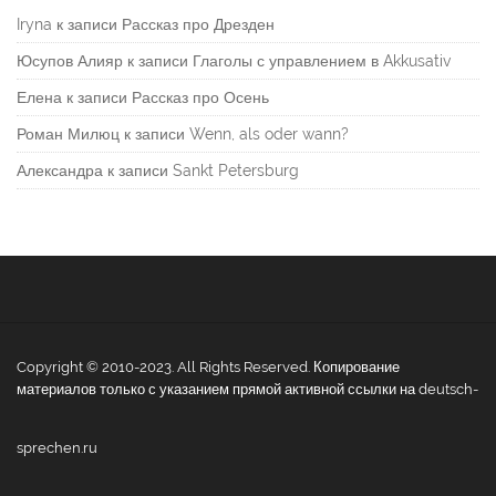
Iryna
к записи
Рассказ про Дрезден
Юсупов Алияр
к записи
Глаголы с управлением в Akkusativ
Елена
к записи
Рассказ про Осень
Роман Милюц
к записи
Wenn, als oder wann?
Александра
к записи
Sankt Petersburg
Copyright © 2010-2023. All Rights Reserved. Копирование
материалов только с указанием прямой активной ссылки на deutsch-
sprechen.ru