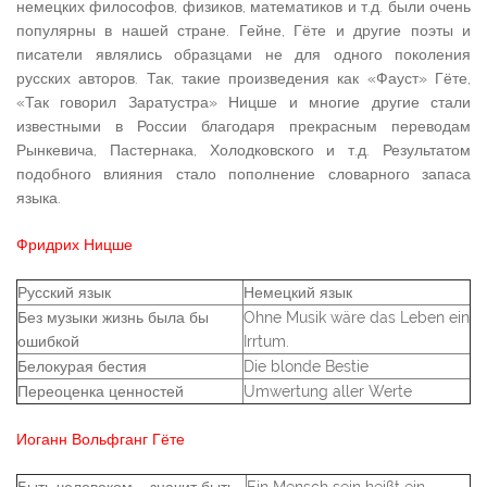
немецких философов, физиков, математиков и т.д. были очень
популярны в нашей стране. Гейне, Гёте и другие поэты и
писатели являлись образцами не для одного поколения
русских авторов. Так, такие произведения как «Фауст» Гёте,
«Так говорил Заратустра» Ницше и многие другие стали
известными в России благодаря прекрасным переводам
Рынкевича, Пастернака, Холодковского и т.д. Результатом
подобного влияния стало пополнение словарного запаса
языка.
Фридрих Ницше
Русский язык
Немецкий язык
Без музыки жизнь была бы
Ohne Musik wäre das Leben ein
ошибкой
Irrtum.
Белокурая бестия
Die blonde Bestie
Переоценка ценностей
Umwertung aller Werte
Иоганн Вольфганг Гёте