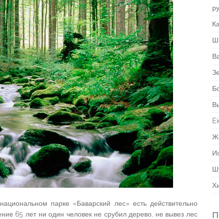
р
Ка
Ш
В
З
Б
В
Ei
Ж
И
Ш
Х
национальном парке «Баварский лес» есть действительно
П
ение 65 лет ни один человек не срубил дерево, не вывез лес