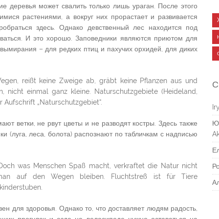
ие деревья может свалить только лишь ураган. После этого
мися растениями, а вокруг них прорастает и развивается
робраться здесь. Однако девственный лес находится под
иваться. И это хорошо. Заповедники являются приютом для
 вымирания – для редких птиц и пахучих орхидей, для диких
egen, reißt keine Zweige ab, gräbt keine Pflanzen aus und
С
, nicht einmal ganz kleine. Naturschutzgebiete (Heideland,
 Aufschrift „Naturschutzgebiet“.
Ir
ают ветки, не рвут цветы и не разводят костры. Здесь также
Ю
ки (луга, леса, болота) распознают по табличкам с надписью
Ak
Е
 Doch was Menschen Spaß macht, verkraftet die Natur nicht
Р
n auf den Wegen bleiben. Fluchtstreß ist für Tiere
А
rkinderstuben.
ен для здоровья. Однако то, что доставляет людям радость,