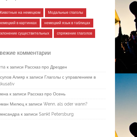
Животные на немецком
Модальные глаголы
немецкий в картинках
немецкий язык в таблицах
склонение существительных
спряжение глаголов
вежие комментарии
yna
к записи
Рассказ про Дрезден
супов Алияр
к записи
Глаголы с управлением в
kusativ
лена
к записи
Рассказ про Осень
оман Милюц
к записи
Wenn, als oder wann?
лександра
к записи
Sankt Petersburg