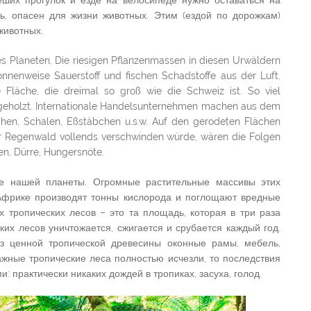
еших прогулок и езде на велосипеде нужно оставаться на
ть, опасен для жизни животных. Этим (ездой по дорожкам)
животных.
s Planeten. Die riesigen Pflanzenmassen in diesen Urwäldern
tonnenweise Sauerstoff und fischen Schadstoffe aus der Luft.
 Fläche, die dreimal so groß wie die Schweiz ist. So viel
abgeholzt. Internationale Handelsunternehmen machen aus dem
chen, Schalen, Eßstäbchen u.s.w. Auf den gerodeten Flächen
r Regenwald vollends verschwinden würde, wären die Folgen
en, Dürre, Hungersnöte.
ие нашей планеты. Огромные растительные массивы этих
 Африке производят тонны кислорода и поглощают вредные
х тропических лесов – это та площадь, которая в три раза
х лесов уничтожается, сжигается и срубается каждый год.
з ценной тропической древесины оконные рамы, мебель,
лажные тропические леса полностью исчезли, то последствия
 практически никаких дождей в тропиках, засуха, голод.