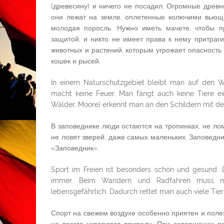
(древесину) и ничего не посадил. Огромные древн
они лежат на земле, оплетенные колючими вьющи
молодая поросль. Нужно иметь мачете, чтобы п
защитой, и никто не имеет права к нему притраг
животных и растений, которым угрожает опасность
кошек и рысей.
In einem Naturschutzgebiet bleibt man auf den W
macht keine Feuer. Man fängt auch keine Tiere ein
Wälder, Moore) erkennt man an den Schildern mit der
В заповеднике люди остаются на тропинках, не лом
не ловят зверей, даже самых маленьких. Заповедни
«Заповедник».
Sport im Freien ist besonders schön und gesund.
immer. Beim Wandern und Radfahren muss ma
lebensgefährlich. Dadurch rettet man auch viele Tie
Спорт на свежем воздухе особенно приятен и полез