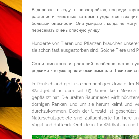
В деревне, в саду, в новостройках, посреди гор
растения и животные, которые нуждаются в защит
большой опасности. Они умирают, когда не могут
пересекать очень опасную улицу.
Hunderte von Tieren und Pflanzen brauchen unseren
sie schon fast ausgestorben sind. Solche Tiere und P
Сотни животных и растений особенно остро нуж
редкими, что уже практически вымерли. Такие живот
In Deutschland gibt es einen richtigen Urwald. Im N
Waldgebiet, in dem seit 65 Jahren kein Mensch m
gepflanzt hat. Die uralten Baumriesen wirft höcht
dornigen Ranken, und um sie herum keimt und w
durchzukommen. Doch der Urwald ist geschützt u
Naturschutzgebiete sind Zufluchtsorte für Tiere u
Vögel und duftende Orchideen, für Wildkatzen und 