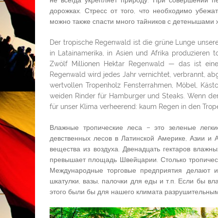
не всегда укрепляет природу. При совершении п
дорожках. Стресс от того, что необходимо убежа
можно также спасти много тайников с детенышами 
Der tropische Regenwald ist die grüne Lunge unsere
in Latainamerika, in Asien und Afrika produzieren 
Zwölf Millionen Hektar Regenwald — das ist eine
Regenwald wird jedes Jahr vernichtet, verbrannt, 
wertvollen Tropenholz Fensterrahmen, Möbel, Käst
weiden Rinder für Hamburger und Steaks. Wenn de
für unser Klima verheerend: kaum Regen in den Trop
Влажные тропические леса – это зеленые легк
девственных лесов в Латинской Америке, Азии и
вещества из воздуха. Двенадцать гектаров влажны
превышает площадь Швейцарии. Столько тропически
Международные торговые предприятия делают и
шкатулки, вазы, палочки для еды и т.п. Если бы в
этого были бы для нашего климата разрушительными: