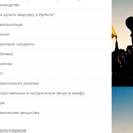
уководство
к купить квартиру в Ирбите?
малькальде
анген
ерновые продукты
обовые
ыпечка
er
евательная резинка
скусственные и натуральные вещи в шкафу
ум
имические вещества
опулярное