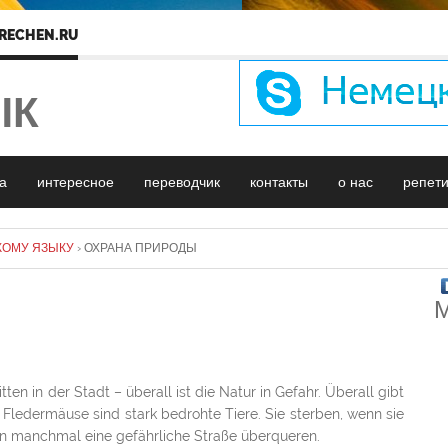
RECHEN.RU
ЫК
а
интересное
переводчик
контакты
о нас
репет
КОМУ ЯЗЫКУ
›
ОХРАНА ПРИРОДЫ
М
ten in der Stadt – überall ist die Natur in Gefahr. Überall gibt
 Fledermäuse sind stark bedrohte Tiere. Sie sterben, wenn sie
en manchmal eine gefährliche Straße überqueren.