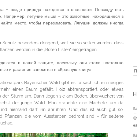
ода – везде природа находится в опасности. Повсюду есть
е. Например, летучие мыши – это животные, находящиеся в
 найти место, чтобы перезимовать. Лягушки должны иногда
 Schutz besonders dringend, weil sie so selten wurden, dass
flanzen werden in die „Roten Listen“ eingetragen.
даются в нашей защите, поскольку они стали настолько
ные и растения заносятся в «Красную книгу».
Н
ationalpark Bayerischer Wald gibt es tatsächlich ein riesiges
ehr einen Baum gefällt, Holz abtransportiert oder etwas
Н
ens der Sturm um. Dann liegen sie am Boden, überwuchert von
ächst der junge Wald. Man bräuchte eine Machete, um da
К
nd niemand darf ihn anrühren. Und das ist auch gut so.
nd Pflanzen, die vom Aussterben bedroht sind – für seltene
W
Luchse.
н
К