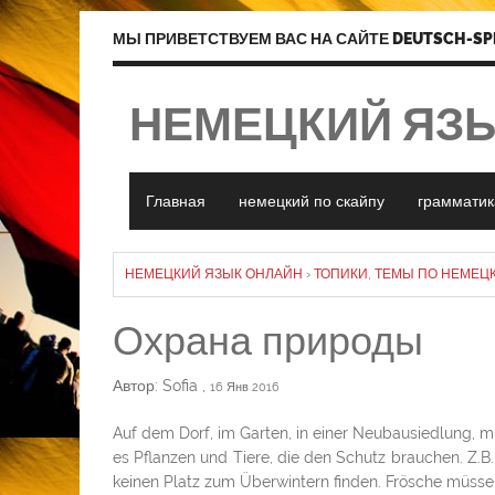
МЫ ПРИВЕТСТВУЕМ ВАС НА САЙТЕ DEUTSCH-SP
НЕМЕЦКИЙ ЯЗ
Главная
немецкий по скайпу
грамматик
НЕМЕЦКИЙ ЯЗЫК ОНЛАЙН
›
ТОПИКИ, ТЕМЫ ПО НЕМЕЦ
Охрана природы
Автор: Sofia
,
16 Янв 2016
Auf dem Dorf, im Garten, in einer Neubausiedlung, mit
es Pflanzen und Tiere, die den Schutz brauchen. Z.B.
keinen Platz zum Überwintern finden. Frösche müss