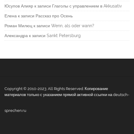
Юсупов Алияр
к записи
Глаголы с управлением в Akkusativ
Елена
к записи
Рассказ про Осень
Роман Милюц
к записи
Wenn, als oder wann?
Александра
к записи
Sankt Petersburg
Copyright © 2010-2023. All Rights Reserved. Копирование
материалов только с указанием прямой активной ссылки на deutsch-
sprechen.ru