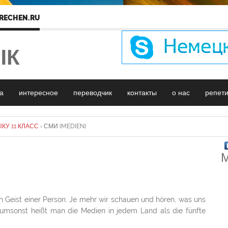
RECHEN.RU
ЫК
а
интересное
переводчик
контакты
о нас
репет
КУ 11 КЛАСС
›
СМИ (MEDIEN)
М
n Geist einer Person. Je mehr wir schauen und hören, was uns
 umsonst heißt man die Medien in jedem Land als die fünfte