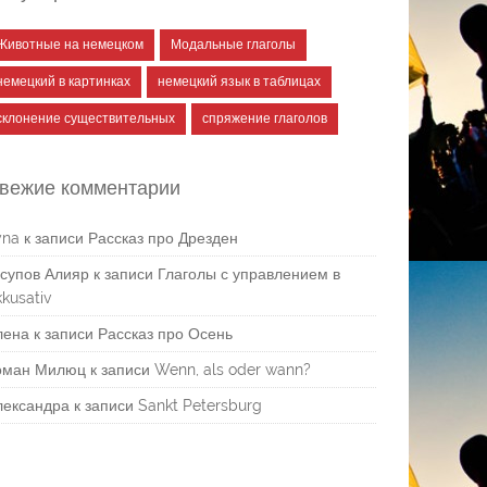
Животные на немецком
Модальные глаголы
немецкий в картинках
немецкий язык в таблицах
склонение существительных
спряжение глаголов
вежие комментарии
yna
к записи
Рассказ про Дрезден
супов Алияр
к записи
Глаголы с управлением в
kusativ
лена
к записи
Рассказ про Осень
оман Милюц
к записи
Wenn, als oder wann?
лександра
к записи
Sankt Petersburg