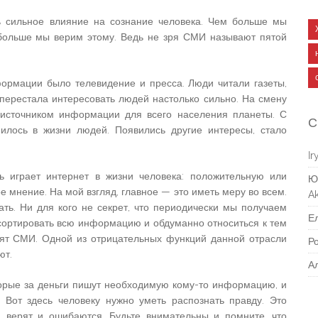
 сильное влияние на сознание человека. Чем больше мы
 больше мы верим этому. Ведь не зря СМИ называют пятой
ормации было телевидение и пресса. Люди читали газеты,
перестала интересовать людей настолько сильно. На смену
источником информации для всего населения планеты. С
С
илось в жизни людей. Появились другие интересы, стало
Ir
ь играет интернет в жизни человека: положительную или
Ю
ое мнение. На мой взгляд, главное — это иметь меру во всем.
Ak
ь. Ни для кого не секрет, что периодически мы получаем
Е
сортировать всю информацию и обдуманно относиться к тем
рят СМИ. Одной из отрицательных функций данной отрасли
Р
ют.
А
торые за деньги пишут необходимую кому-то информацию, и
Вот здесь человеку нужно уметь распознать правду. Это
и верят и ошибаются. Будьте внимательны и помните, что