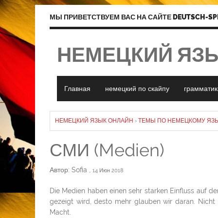
МЫ ПРИВЕТСТВУЕМ ВАС НА САЙТЕ DEUTSCH-SP
НЕМЕЦКИЙ ЯЗ
Главная
немецкий по скайпу
грамматик
НЕМЕЦКИЙ ЯЗЫК ОНЛАЙН
›
ТЕМЫ ПО НЕМЕЦКОМУ ЯЗЫ
СМИ (Medien)
Автор: Sofia
,
14 Июн 2018
Die Medien haben einen sehr starken Einfluss auf de
gezeigt wird, desto mehr glauben wir daran. Nicht
Macht.