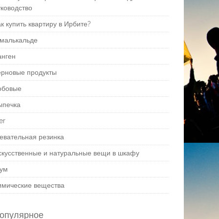
уководство
к купить квартиру в Ирбите?
малькальде
анген
ерновые продукты
обовые
ыпечка
er
евательная резинка
скусственные и натуральные вещи в шкафу
ум
имические вещества
опулярное