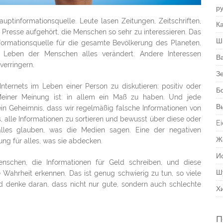
р
uptinformationsquelle. Leute lasen Zeitungen, Zeitschriften,
Ка
 Presse aufgehört, die Menschen so sehr zu interessieren. Das
Ш
Informationsquelle für die gesamte Bevölkerung des Planeten.
Leben der Menschen alles verändert. Andere Interessen
В
verringern.
З
Internets im Leben einer Person zu diskutieren: positiv oder
Б
Meiner Meinung ist: in allem ein Maß zu haben. Und jede
В
ein Geheimnis, dass wir regelmäßig falsche Informationen von
, alle Informationen zu sortieren und bewusst über diese oder
Ei
lles glauben, was die Medien sagen. Eine der negativen
Ж
ng für alles, was sie abdecken.
И
nschen, die Informationen für Geld schreiben, und diese
Ш
e Wahrheit erkennen. Das ist genug schwierig zu tun, so viele
nd denke daran, dass nicht nur gute, sondern auch schlechte
Х
П