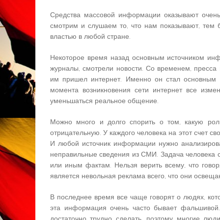
Средства массовой информации оказывают очень
смотрим и слушаем то, что нам показывают, тем
властью в любой стране.
Некоторое время назад основным источником инф
журналы, смотрели новости. Со временем, пресса 
им пришел интернет. Именно он стал основным 
момента возникновения сети интернет все измен
уменьшаться реальное общение.
Можно много и долго спорить о том, какую рол
отрицательную. У каждого человека на этот счет св
И любой источник информации нужно анализироват
неправильные сведения из СМИ. Задача человека 
или иным фактам. Нельзя верить всему, что гово
является невольная реклама всего, что они освеща
В последнее время все чаще говорят о людях, ко
эта информация очень часто бывает фальшивой. 
достаточно трудно сделать, поэтому многие люд