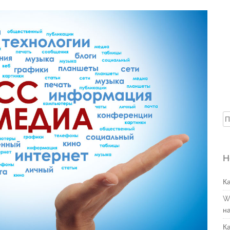
Н
Н
К
W
н
К