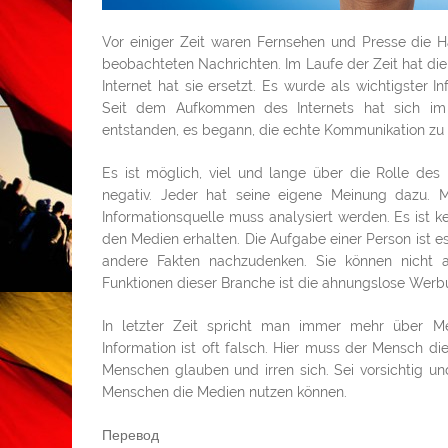
Vor einiger Zeit waren Fernsehen und Presse die Ha
beobachteten Nachrichten. Im Laufe der Zeit hat die
Internet hat sie ersetzt. Es wurde als wichtigster 
Seit dem Aufkommen des Internets hat sich im 
entstanden, es begann, die echte Kommunikation zu 
Es ist möglich, viel und lange über die Rolle des 
negativ. Jeder hat seine eigene Meinung dazu. 
Informationsquelle muss analysiert werden. Es ist k
den Medien erhalten. Die Aufgabe einer Person ist es
andere Fakten nachzudenken. Sie können nicht a
Funktionen dieser Branche ist die ahnungslose Werbu
In letzter Zeit spricht man immer mehr über Me
Information ist oft falsch. Hier muss der Mensch di
Menschen glauben und irren sich. Sei vorsichtig u
Menschen die Medien nutzen können.
Перевод