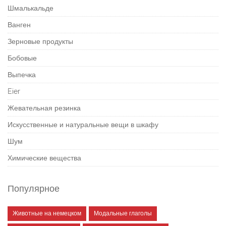
Шмалькальде
Ванген
Зерновые продукты
Бобовые
Выпечка
Eier
Жевательная резинка
Искусственные и натуральные вещи в шкафу
Шум
Химические вещества
Популярное
Животные на немецком
Модальные глаголы