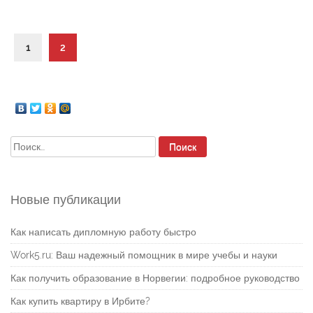
1
2
Найти:
Новые публикации
Как написать дипломную работу быстро
Work5.ru: Ваш надежный помощник в мире учебы и науки
Как получить образование в Норвегии: подробное руководство
Как купить квартиру в Ирбите?