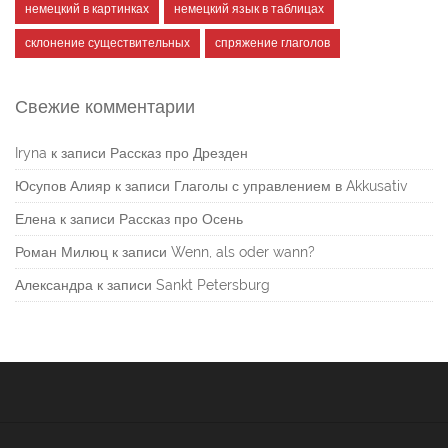
немецкий в картинках
немецкий язык в таблицах
склонение существительных
спряжение глаголов
Свежие комментарии
Iryna
к записи
Рассказ про Дрезден
Юсупов Алияр
к записи
Глаголы с управлением в Akkusativ
Елена
к записи
Рассказ про Осень
Роман Милюц
к записи
Wenn, als oder wann?
Александра
к записи
Sankt Petersburg