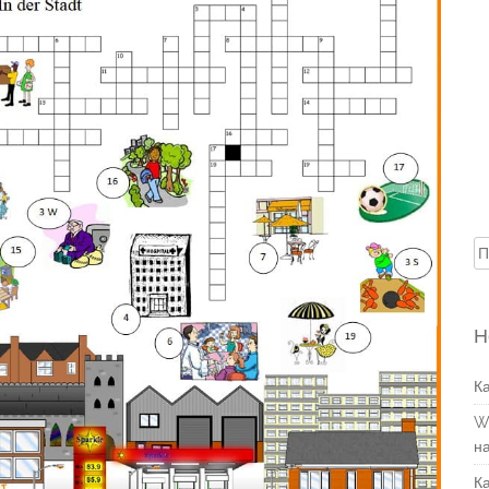
Н
Н
К
W
н
К