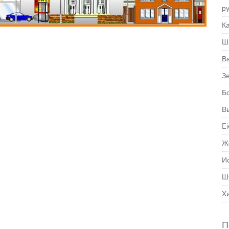
р
Ка
Ш
В
З
Б
В
Ei
Ж
И
Ш
Х
П