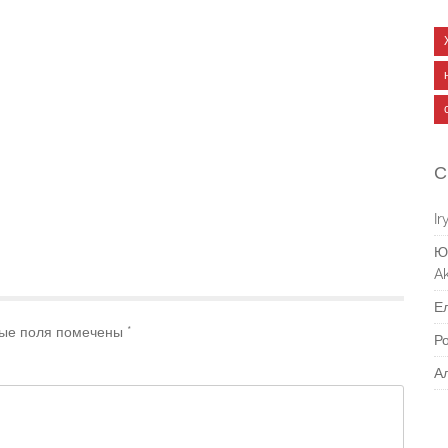
С
Ir
Ю
Ak
Е
ые поля помечены
*
Р
А