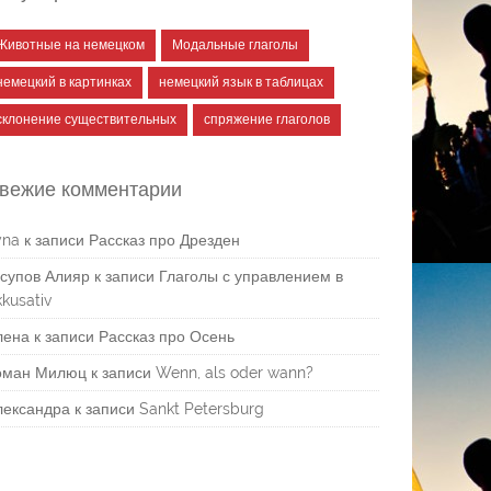
Животные на немецком
Модальные глаголы
немецкий в картинках
немецкий язык в таблицах
склонение существительных
спряжение глаголов
вежие комментарии
yna
к записи
Рассказ про Дрезден
супов Алияр
к записи
Глаголы с управлением в
kusativ
лена
к записи
Рассказ про Осень
оман Милюц
к записи
Wenn, als oder wann?
лександра
к записи
Sankt Petersburg