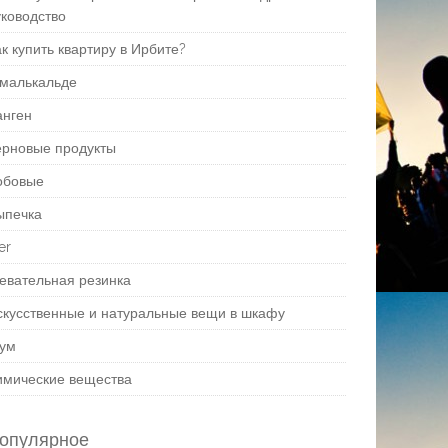
уководство
к купить квартиру в Ирбите?
малькальде
анген
ерновые продукты
обовые
ыпечка
er
евательная резинка
скусственные и натуральные вещи в шкафу
ум
имические вещества
опулярное