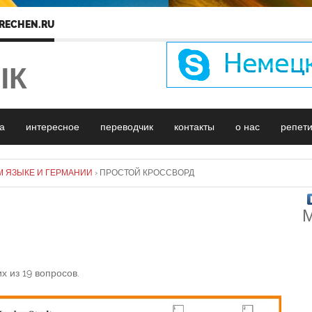
RECHEN.RU
ЫК
а
интересное
переводчик
контакты
о нас
репет
М ЯЗЫКЕ И ГЕРМАНИИ
›
ПРОСТОЙ КРОССВОРД
М
 из 19 вопросов.