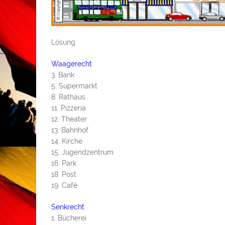
Lösung
Waagerecht
3. Bank
5. Supermarkt
8. Rathaus
11. Pizzeria
12. Theater
13. Bahnhof
14. Kirche
15. Jugendzentrum
16. Park
18. Post
19. Café
Senkrecht
1. Bücherei