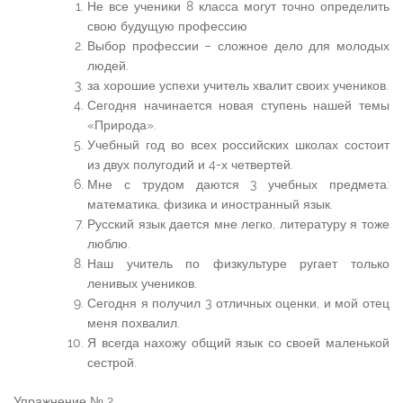
Не все ученики 8 класса могут точно определить
свою будущую профессию
Выбор профессии – сложное дело для молодых
людей.
за хорошие успехи учитель хвалит своих учеников.
Сегодня начинается новая ступень нашей темы
«Природа».
Учебный год во всех российских школах состоит
из двух полугодий и 4-х четвертей.
Мне с трудом даются 3 учебных предмета:
математика, физика и иностранный язык.
Русский язык дается мне легко, литературу я тоже
люблю.
Наш учитель по физкультуре ругает только
ленивых учеников.
Сегодня я получил 3 отличных оценки, и мой отец
меня похвалил.
Я всегда нахожу общий язык со своей маленькой
сестрой.
Упражнение № 2