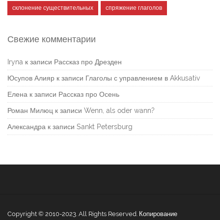
склонение существительных
спряжение глаголов
Свежие комментарии
Iryna
к записи
Рассказ про Дрезден
Юсупов Алияр
к записи
Глаголы с управлением в Akkusativ
Елена
к записи
Рассказ про Осень
Роман Милюц
к записи
Wenn, als oder wann?
Александра
к записи
Sankt Petersburg
Copyright © 2010-2023. All Rights Reserved. Копирование