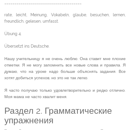
______________________________________
rate, leicht, Meinung, Vokabeln, glaube, besuchen, lernen,
freundlich, gelesen, umfasst.
Übung 4.
Übersetzt ins Deutsche.
Нашу учительницу я не очень люблю. Она ставит мне плохие
отметки. Я не могу запомнить все новые слова и правила. Я
думаю, что на уроке надо больше объяснять задания. Все
хотят добиться успехов, но это не так легко.
Я часто получаю только удовлетворительно и редко отлично.
Моя мама не часто хвалит меня.
Раздел 2. Грамматические
упражнения