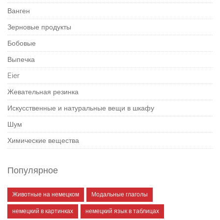
Ванген
Зерновые продукты
Бобовые
Выпечка
Eier
Жевательная резинка
Искусственные и натуральные вещи в шкафу
Шум
Химические вещества
Популярное
Животные на немецком
Модальные глаголы
немецкий в картинках
немецкий язык в таблицах