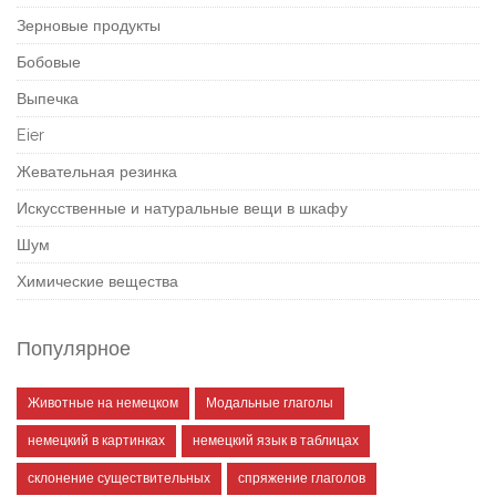
Зерновые продукты
Бобовые
Выпечка
Eier
Жевательная резинка
Искусственные и натуральные вещи в шкафу
Шум
Химические вещества
Популярное
Животные на немецком
Модальные глаголы
немецкий в картинках
немецкий язык в таблицах
склонение существительных
спряжение глаголов