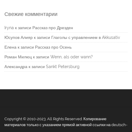
Свежие комментарии
Iryna
к записи
Рассказ про Дрезден
Юсупов Алияр
к записи
Глаголы с управлением в Akkusativ
Елена
к записи
Рассказ про Осень
Роман Милюц
к записи
Wenn, als oder wann?
Александра
к записи
Sankt Petersburg
Copyright © 2010-2023. All Rights Reserved. Копирование
материалов только с указанием прямой активной ссылки на deutsch-