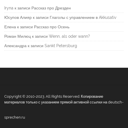
Iryna
к записи
Рассказ про Дрезден
Юсупов Алияр
к записи
Глаголы с управлением в Akkusativ
Елена
к записи
Рассказ про Осень
Роман Милюц
к записи
Wenn, als oder wann?
Александра
к записи
Sankt Petersburg
Copyright © 2010-2023. All Rights Reserved. Копирование
материалов только с указанием прямой активной ссылки на deutsch-
sprechen.ru