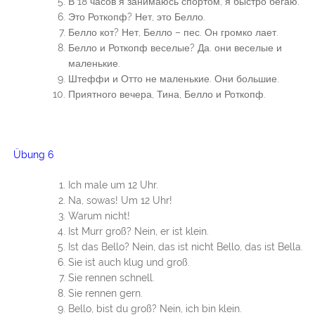
В 18 часов я занимаюсь спортом, я быстро бегаю.
Это Роткопф? Нет, это Белло.
Белло кот? Нет, Белло – пес. Он громко лает.
Белло и Роткопф веселые? Да. они веселые и
маленькие.
Штеффи и Отто не маленькие. Они большие.
Приятного вечера, Тина, Белло и Роткопф.
Übung 6
Ich male um 12 Uhr.
Na, sowas! Um 12 Uhr!
Warum nicht!
Ist Murr groß? Nein, er ist klein.
Ist das Bello? Nein, das ist nicht Bello, das ist Bella.
Sie ist auch klug und groß.
Sie rennen schnell.
Sie rennen gern.
Bello, bist du groß? Nein, ich bin klein.