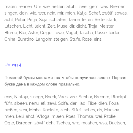
malen, rennen, Uhr, wie, heißen, Stuhl, zwei, gern, was, Bremen,
singen, dein, wie, wer, nein, mir, mich, Katja, Schaf, zwölf, sowas,
acht, Peter, Petja, Soja, schlafen, Tanne, leiten, Seite, stark,
lutschen, Licht, leicht, Zeit, Muse, dir, dicht, Troja, Meister,
Blume, Blei, Aster, Geige, Löwe, Vogel, Tascha, Russe, leider,
China, Buratino, Langohr, steigen, Stufe, Rose, eins.
Übung 4.
Поменяй буквы местами так, чтобы получилось слово. Первая
буква дана в каждом слове правильно.
enis, Nlataja, sinegn, Bnerli, Vaes, vire, Scnhur, Breenm, Rtookpf,
füfn, sibeen. nenu, efl, zewi, Soifa, deri, Iad, Flixe, dien, Folra,
hießen, seni, Mciha, Rocksto, zenh, Stfefi, sehcs, dri, Macsha,
mien, Leili, ahct, Wloga, mlaen, Roes, Thomsa, wei, Pzoliei,
Ogle, Dsreden, zöwlf dchi, Tschea, wre, mcahen, wsa, Duetsch,