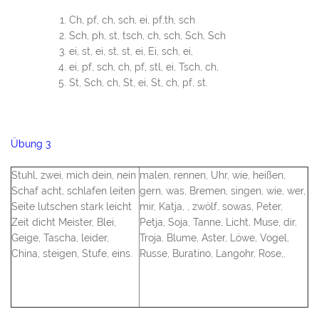
Ch, pf, ch, sch, ei, pf,th, sch
Sch, ph, st, tsch, ch, sch, Sch, Sch
ei, st, ei, st, st, ei, Ei, sch, ei,
ei, pf, sch, ch, pf, stl, ei, Tsch, ch,
St, Sch, ch, St, ei, St, ch, pf, st.
Übung 3
Stuhl, zwei, mich dein, nein
malen, rennen, Uhr, wie, heißen,
Schaf acht, schlafen leiten
gern, was, Bremen, singen, wie, wer,
Seite lutschen stark leicht
mir, Katja, , zwölf, sowas, Peter,
Zeit dicht Meister, Blei,
Petja, Soja, Tanne, Licht, Muse, dir,
Geige, Tascha, leider,
Troja, Blume, Aster, Löwe, Vogel,
China, steigen, Stufe, eins.
Russe, Buratino, Langohr, Rose,.