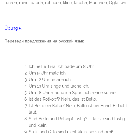
tunren, mihc, baedn, rehncen, kline, lacehn, Mücnhen, Ogla, wri.
Übung 5.
Переведи предложения на русский язык.
Ich heiße Tina. Ich bade um 8 Uhr.
Um 9 Uhr male ich.
Um 12 Uhr rechne ich.
Um 13 Uhr singe und lache ich.
Um 18 Uhr mache ich Sport, ich renne schnell.
Ist das Rotkopf? Nein, das ist Bello.
Ist Bello ein Kater? Nein, Bello ist ein Hund. Er bellt
laut.
Sind Bello und Rotkopf lustig? – Ja, sie sind lustig
und klein.
Steffi und Otto sind nicht klein, sie sind groß.