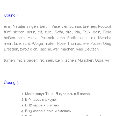
Übung 4.
eins, Natalja, singen, Berlin, Vase, vier, Schnur, Bremen, Rotkopf,
fünf, sieben. neun, elf, zwei, Sofia, drei, Ida, Felix, dein, Flora,
heißen, sein, Micha, Rostock, zehn, Steffi, sechs, dir, Mascha,
mein, Lilie, acht, Wolga, malen, Rose, Thomas, wie, Polizei, Oleg,
Dresden, zwölf dich, Tasche, wer, machen, was, Deutsch,
turnen, mich, baden, rechnen, klein, lachen, München, Olga, wir.
Übung 5.
Меня зовут Тина. Я купаюсь в 8 часов.
В 9 часов я рисую.
В 12 часов я считаю.
В 13 часов я пою и смеюсь.