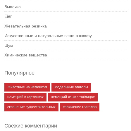
Выпечка
Eier
Жевательная резинка
Искусственные и натуральные вещи в шкафу
Шум
Химические вещества
Популярное
Животные на немецком
Модальные глаголы
немецкий в картинках
немецкий язык в таблицах
склонение существительных
спряжение глаголов
Свежие комментарии