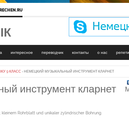
RECHEN.RU
ЫК
а
интересное
переводчик
контакты
о нас
репет
КУ 9 КЛАСС
›
НЕМЕЦКИЙ МУЗЫКАЛЬНЫЙ ИНСТРУМЕНТ КЛАРНЕТ
ый инструмент кларнет
М
t kleinem Rohrblatt und unikaler zylindrischer Bohrung.