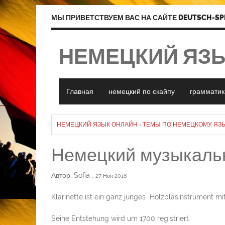
МЫ ПРИВЕТСТВУЕМ ВАС НА САЙТЕ DEUTSCH-SP
НЕМЕЦКИЙ ЯЗ
Главная
немецкий по скайпу
грамматик
НЕМЕЦКИЙ ЯЗЫК ОНЛАЙН
›
ТЕМЫ ПО НЕМЕЦКОМУ ЯЗЫ
Немецкий музыкальн
Автор: Sofia
,
27 Ноя 2018
Klarinette ist ein ganz junges Holzblasinstrument mi
Seine Entstehung wird um 1700 registriert.