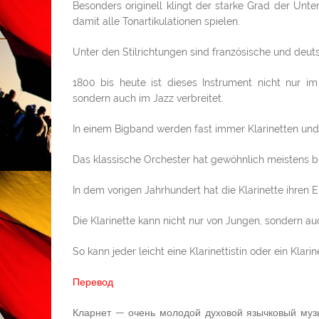
Besonders originell klingt der starke Grad der Unt
damit alle Tonartikulationen spielen.
Unter den Stilrichtungen sind französische und deu
1800 bis heute ist dieses Instrument nicht nur i
sondern auch im Jazz verbreitet.
In einem Bigband werden fast immer Klarinetten un
Das klassische Orchester hat gewöhnlich meistens bi
In dem vorigen Jahrhundert hat die Klarinette ihren
Die Klarinette kann nicht nur von Jungen, sondern au
So kann jeder leicht eine Klarinettistin oder ein Klarin
Перевод
Кларнет — очень молодой духовой язычковый муз