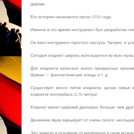
дерева.
Его история начинается около 1700 года.
Именно в это время инструмент был разработан н
Он взял инструмент простого пастуха, Чалумо, и ус
Сегодня кларнет широко используется во всех музы
Для кларнета написано много прекрасных произв
Шуман — фантастические этюды и т. д.
Существует много типов кларнета: целая семья к
кларнета-контрабаса (2,70 метра).
Кларнет имеет широкий диапазон, больше, чем дру
Динамика звука варьирует от очень тихого, неслыши
Это зависит в основном от материала и цели музык