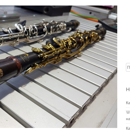
Н
Н
К
W
н
К