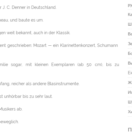
р
r J. C. Denner in Deutschland.
Ка
meau, und baute es um.
Ш
ngen weit bekannt, auch in der Klassik.
В
З
ent geschrieben: Mozart — ein Klarinettenkonzert, Schumann
Б
В
nfamilie sogar, mit kleinen Exemplaren (ab 50 cm), bis zu
Ei
Ж
fang, reicher als andere Blasinstrumente.
И
t unhörbar bis zu sehr laut.
Ш
Musikers ab.
Х
beweglich.
П