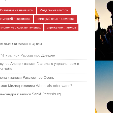
Животные на немецком
Модальные глаголы
немецкий в картинках
немецкий язык в таблицах
склонение существительных
спряжение глаголов
вежие комментарии
yna
к записи
Рассказ про Дрезден
супов Алияр
к записи
Глаголы с управлением в
kusativ
лена
к записи
Рассказ про Осень
оман Милюц
к записи
Wenn, als oder wann?
лександра
к записи
Sankt Petersburg