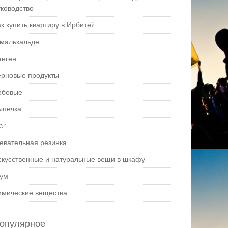
уководство
к купить квартиру в Ирбите?
малькальде
анген
ерновые продукты
обовые
ыпечка
er
евательная резинка
скусственные и натуральные вещи в шкафу
ум
имические вещества
опулярное