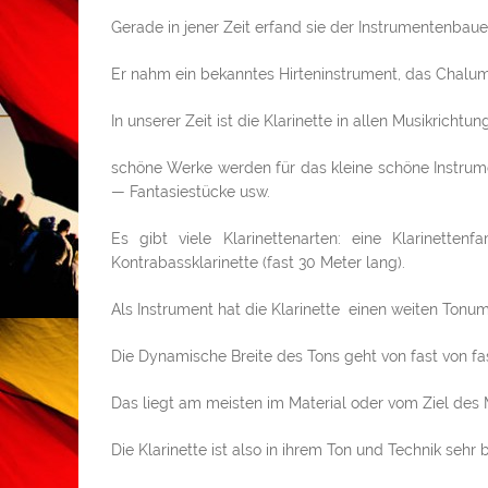
Gerade in jener Zeit erfand sie der Instrumentenbaue
Er nahm ein bekanntes Hirteninstrument, das Chalu
In unserer Zeit ist die Klarinette in allen Musikrichtu
schöne Werke werden für das kleine schöne Instrum
— Fantasiestücke usw.
Es gibt viele Klarinettenarten: eine Klarinette
Kontrabassklarinette (fast 30 Meter lang).
Als Instrument hat die Klarinette einen weiten Tonum
Die Dynamische Breite des Tons geht von fast von fas
Das liegt am meisten im Material oder vom Ziel des 
Die Klarinette ist also in ihrem Ton und Technik sehr 