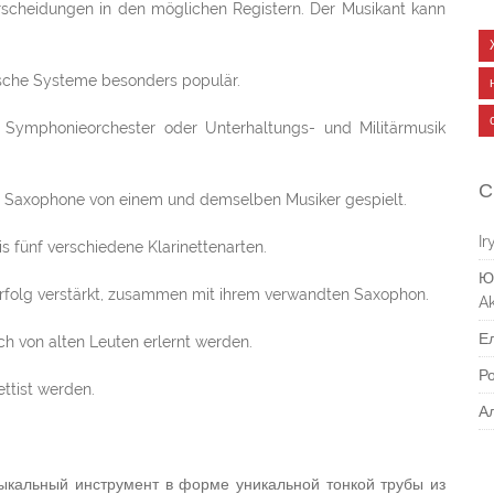
erscheidungen in den möglichen Registern. Der Musikant kann
tsche Systeme besonders populär.
m Symphonieorchester oder Unterhaltungs- und Militärmusik
С
d Saxophone von einem und demselben Musiker gespielt.
Ir
s fünf verschiedene Klarinettenarten.
Ю
 Erfolg verstärkt, zusammen mit ihrem verwandten Saxophon.
Ak
Е
ch von alten Leuten erlernt werden.
Р
ettist werden.
А
ыкальный инструмент в форме уникальной тонкой трубы из