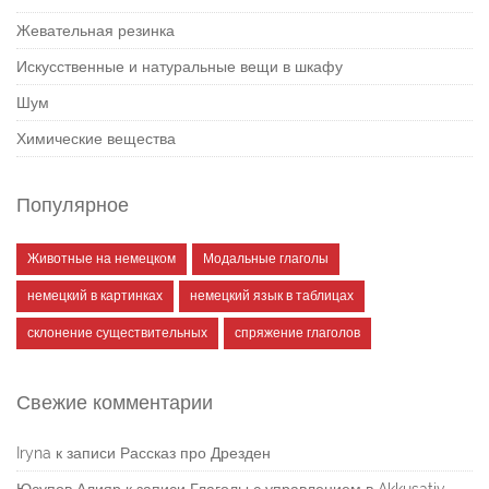
Жевательная резинка
Искусственные и натуральные вещи в шкафу
Шум
Химические вещества
Популярное
Животные на немецком
Модальные глаголы
немецкий в картинках
немецкий язык в таблицах
склонение существительных
спряжение глаголов
Свежие комментарии
Iryna
к записи
Рассказ про Дрезден
Юсупов Алияр
к записи
Глаголы с управлением в Akkusativ