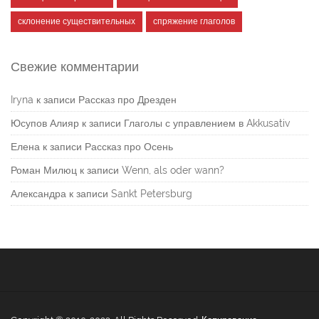
склонение существительных
спряжение глаголов
Свежие комментарии
Iryna
к записи
Рассказ про Дрезден
Юсупов Алияр
к записи
Глаголы с управлением в Akkusativ
Елена
к записи
Рассказ про Осень
Роман Милюц
к записи
Wenn, als oder wann?
Александра
к записи
Sankt Petersburg