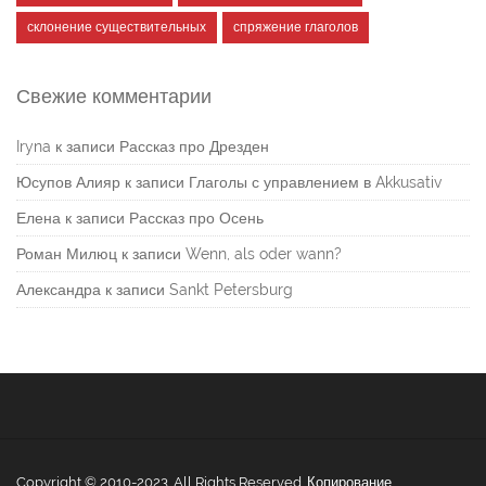
склонение существительных
спряжение глаголов
Свежие комментарии
Iryna
к записи
Рассказ про Дрезден
Юсупов Алияр
к записи
Глаголы с управлением в Akkusativ
Елена
к записи
Рассказ про Осень
Роман Милюц
к записи
Wenn, als oder wann?
Александра
к записи
Sankt Petersburg
Copyright © 2010-2023. All Rights Reserved. Копирование