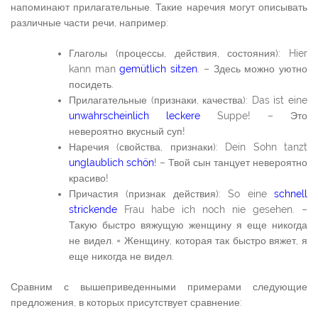
напоминают прилагательные. Такие наречия могут описывать
различные части речи, например:
Глаголы (процессы, действия, состояния): Hier
kann man
gemütlich sitzen
. – Здесь можно уютно
посидеть.
Прилагательные (признаки, качества): Das ist eine
unwahrscheinlich leckere
Suppe! – Это
невероятно вкусный суп!
Наречия (свойства, признаки): Dein Sohn tanzt
unglaublich schön
! – Твой сын танцует невероятно
красиво!
Причастия (признак действия): So eine
schnell
strickende
Frau habe ich noch nie gesehen. –
Такую быстро вяжущую женщину я еще никогда
не видел. = Женщину, которая так быстро вяжет, я
еще никогда не видел.
Сравним с вышеприведенными примерами следующие
предложения, в которых присутствует сравнение: