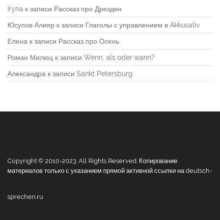
Iryna
к записи
Рассказ про Дрезден
Юсупов Алияр
к записи
Глаголы с управлением в Akkusativ
Елена
к записи
Рассказ про Осень
Роман Милюц
к записи
Wenn, als oder wann?
Александра
к записи
Sankt Petersburg
Copyright © 2010-2023. All Rights Reserved. Копирование
материалов только с указанием прямой активной ссылки на deutsch-
sprechen.ru