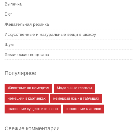
Выпечка
Eier
Жевательная резинка
Искусственные и натуральные вещи в шкафу
Шум
Химические вещества
Популярное
Животные на немецком
Модальные глаголы
немецкий в картинках
немецкий язык в таблицах
склонение существительных
спряжение глаголов
Свежие комментарии