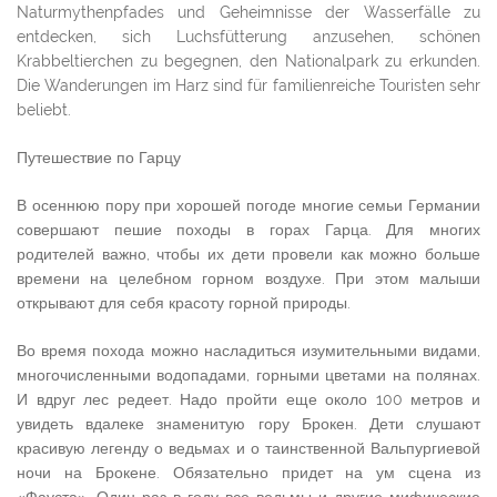
Naturmythenpfades und Geheimnisse der Wasserfälle zu
entdecken, sich Luchsfütterung anzusehen, schönen
Krabbeltierchen zu begegnen, den Nationalpark zu erkunden.
Die Wanderungen im Harz sind für familienreiche Touristen sehr
beliebt.
Путешествие по Гарцу
В осеннюю пору при хорошей погоде многие семьи Германии
совершают пешие походы в горах Гарца. Для многих
родителей важно, чтобы их дети провели как можно больше
времени на целебном горном воздухе. При этом малыши
открывают для себя красоту горной природы.
Во время похода можно насладиться изумительными видами,
многочисленными водопадами, горными цветами на полянах.
И вдруг лес редеет. Надо пройти еще около 100 метров и
увидеть вдалеке знаменитую гору Брокен. Дети слушают
красивую легенду о ведьмах и о таинственной Вальпургиевой
ночи на Брокене. Обязательно придет на ум сцена из
«Фауста». Один раз в году все ведьмы и другие мифические