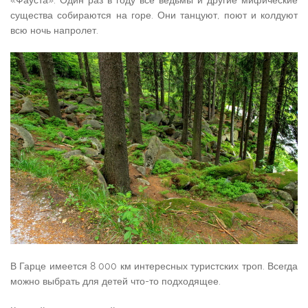
существа собираются на горе. Они танцуют, поют и колдуют
всю ночь напролет.
В Гарце имеется 8 000 км интересных туристских троп. Всегда
можно выбрать для детей что-то подходящее.