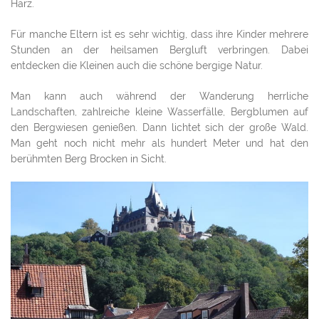
Harz.
Für manche Eltern ist es sehr wichtig, dass ihre Kinder mehrere
Stunden an der heilsamen Bergluft verbringen. Dabei
entdecken die Kleinen auch die schöne bergige Natur.
Man kann auch während der Wanderung herrliche
Landschaften, zahlreiche kleine Wasserfälle, Bergblumen auf
den Bergwiesen genießen. Dann lichtet sich der große Wald.
Man geht noch nicht mehr als hundert Meter und hat den
berühmten Berg Brocken in Sicht.