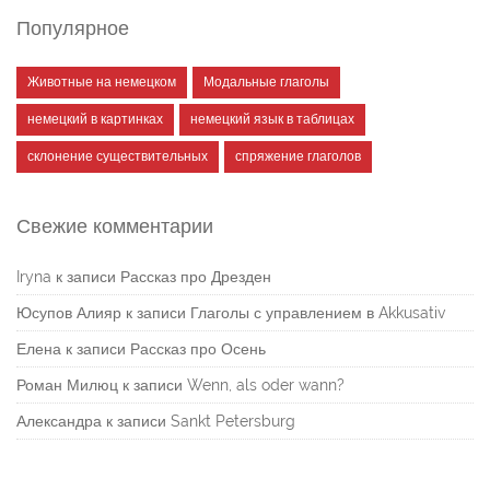
Популярное
Животные на немецком
Модальные глаголы
немецкий в картинках
немецкий язык в таблицах
склонение существительных
спряжение глаголов
Свежие комментарии
Iryna
к записи
Рассказ про Дрезден
Юсупов Алияр
к записи
Глаголы с управлением в Akkusativ
Елена
к записи
Рассказ про Осень
Роман Милюц
к записи
Wenn, als oder wann?
Александра
к записи
Sankt Petersburg