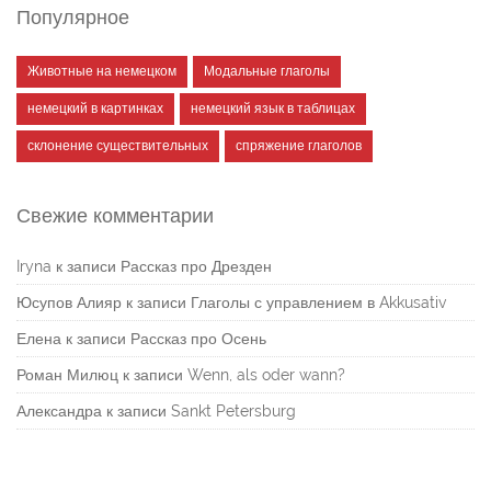
Популярное
Животные на немецком
Модальные глаголы
немецкий в картинках
немецкий язык в таблицах
склонение существительных
спряжение глаголов
Свежие комментарии
Iryna
к записи
Рассказ про Дрезден
Юсупов Алияр
к записи
Глаголы с управлением в Akkusativ
Елена
к записи
Рассказ про Осень
Роман Милюц
к записи
Wenn, als oder wann?
Александра
к записи
Sankt Petersburg