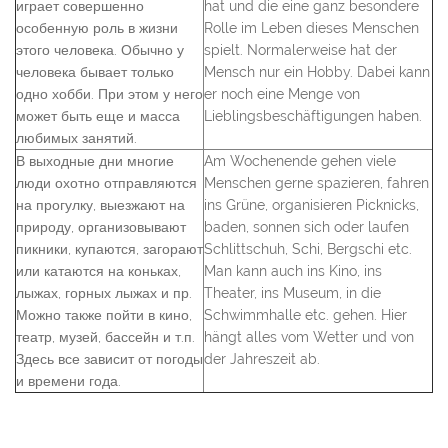
играет совершенно
hat und die eine ganz besondere
особенную роль в жизни
Rolle im Leben dieses Menschen
этого человека. Обычно у
spielt. Normalerweise hat der
человека бывает только
Mensch nur ein Hobby. Dabei kann
одно хобби. При этом у него
er noch eine Menge von
может быть еще и масса
Lieblingsbeschäftigungen haben.
любимых занятий.
В выходные дни многие
Am Wochenende gehen viele
люди охотно отправляются
Menschen gerne spazieren, fahren
на прогулку, выезжают на
ins Grüne, organisieren Picknicks,
природу, организовывают
baden, sonnen sich oder laufen
пикники, купаются, загорают
Schlittschuh, Schi, Bergschi etc.
или катаются на коньках,
Man kann auch ins Kino, ins
лыжах, горных лыжах и пр.
Theater, ins Museum, in die
Можно также пойти в кино,
Schwimmhalle etc. gehen. Hier
театр, музей, бассейн и т.п.
hängt alles vom Wetter und von
Здесь все зависит от погоды
der Jahreszeit ab.
и времени года.