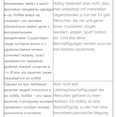
механизмы, вяжут и шьют
Hobby bedeutet aber nicht, dass
красивые предметы одежды
man unbedingt mit materiellen
и пр. Хобби вовсе не
Gegenständen zu tun hat. Es gibt
означает, что человек
Menschen, die viel und gerne
обязательно имеет дело с
lesen, musizieren, singen,
материальными
wandern, angeln, Sport treiben
предметами. Существуют
etc. Und alle diese
люди, которые много и с
Beschäftigungen werden auch als
удовольствием читают,
ihre Hobbies bezeichnet.
сочиняют музыку, поют,
занимаются туризмом,
рыбной ловлей, спортом и
т.п. И все эти занятия также
называются их хобби.
Однако не все любимые
Aber nicht alle
занятия людей относятся к
Lieblingsbeschäftigungen der
их хобби. Хобби – это такое
Menschen gehören zu ihren
занятие, к которому человек
Hobbies. Ein Hobby ist eine
проявляет особую личную
Beschäftigung, zu der man eine
склонность и которое
besondere persönliche Neigung