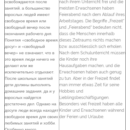
освобождаются после
nach ihrem Unterricht frei und die
занятий, а большинство
meisten Erwachsenen haben
взрослых людей имеют
Feierabend nach dem Ablauf ihres
свободное время или
Arbeitstages. Die Begriffe „Freizeit“
свободный вечер после
und „Feierabend“ bedeuten nicht,
окончания рабочего дня.
dass die Menschen innerhalb
Понятия «свободное время,
dieses Zeitraums nichts machen
досуг» и «свободный
bzw. ausschliesslich sich erholen.
вечер» не означают, что в
Nach dem Schulunterricht müssen
это время люди ничего не
die Kinder noch ihre
делают или же
Hausaufgaben machen, und die
исключительно отдыхают.
Erwachsenen haben auch genug
После школьных занятий
zu tun. Aber in der Freizeit findet
дети должны выполнять
man immer etwas Zeit für seine
домашние задания, да и у
Hobbies und
взрослых найдется
Lieblingsbeschäftigungen.
достаточно дел. Однако на
Besonders viel Freizeit haben alle
досуге люди всегда находят
Kinder und Erwachsenen während
свободное время для своих
der Ferien und Urlaube.
любимых занятий и хобби.
Особенно много