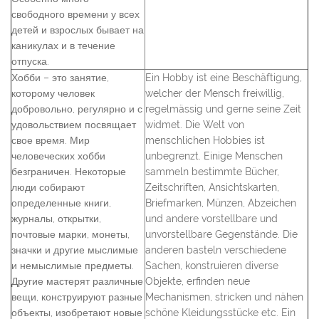
свободного времени у всех
детей и взрослых бывает на
каникулах и в течение
отпуска.
Хобби – это занятие,
Ein Hobby ist eine Beschäftigung,
которому человек
welcher der Mensch freiwillig,
добровольно, регулярно и с
regelmässig und gerne seine Zeit
удовольствием посвящает
widmet. Die Welt von
свое время. Мир
menschlichen Hobbies ist
человеческих хобби
unbegrenzt. Einige Menschen
безграничен. Некоторые
sammeln bestimmte Bücher,
люди собирают
Zeitschriften, Ansichtskarten,
определенные книги,
Briefmarken, Münzen, Abzeichen
журналы, открытки,
und andere vorstellbare und
почтовые марки, монеты,
unvorstellbare Gegenstände. Die
значки и другие мыслимые
anderen basteln verschiedene
и немыслимые предметы.
Sachen, konstruieren diverse
Другие мастерят различные
Objekte, erfinden neue
вещи, конструируют разные
Mechanismen, stricken und nähen
объекты, изобретают новые
schöne Kleidungsstücke etc. Ein