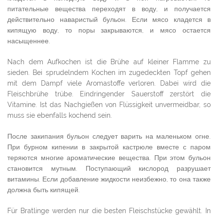
питательные вещества переходят в воду, и получается
действительно наваристый бульон. Если мясо кладется в
кипящую воду, то поры закрываются, и мясо остается
насыщеннее.
Nach dem Aufkochen ist die Brühe auf kleiner Flamme zu
sieden. Bei sprudelndem Kochen im zugedeckten Topf gehen
mit dem Dampf viele Aromastoffe verloren. Dabei wird die
Fleischbrühe trübe. Eindringender Sauerstoff zerstört die
Vitamine. Ist das Nachgießen von Flüssigkeit unvermeidbar, so
muss sie ebenfalls kochend sein.
После закипания бульон следует варить на маленьком огне.
При бурном кипении в закрытой кастрюле вместе с паром
теряются многие ароматические вещества. При этом бульон
становится мутным. Поступающий кислород разрушает
витамины. Если добавление жидкости неизбежно, то она также
должна быть кипящей.
Für Bratlinge werden nur die besten Fleischstücke gewählt. In