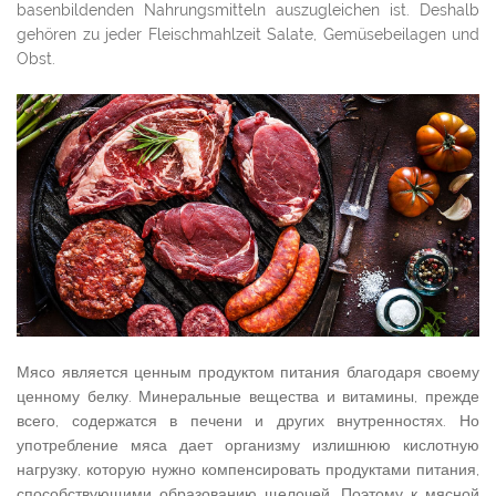
basenbildenden Nahrungsmitteln auszugleichen ist. Deshalb
gehören zu jeder Fleischmahlzeit Salate, Gemüsebeilagen und
Obst.
Мясо является ценным продуктом питания благодаря своему
ценному белку. Минеральные вещества и витамины, прежде
всего, содержатся в печени и других внутренностях. Но
употребление мяса дает организму излишнюю кислотную
нагрузку, которую нужно компенсировать продуктами питания,
способствующими образованию щелочей. Поэтому к мясной