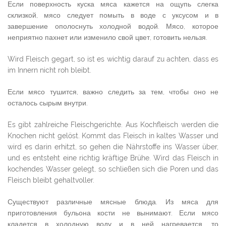
Если поверхность куска мяса кажется на ощупь слегка
склизкой, мясо следует помыть в воде с уксусом и в
завершение ополоснуть холодной водой. Мясо, которое
неприятно пахнет или изменило свой цвет, готовить нельзя.
Wird Fleisch gegart, so ist es wichtig darauf zu achten, dass es
im Innern nicht roh bleibt.
Если мясо тушится, важно следить за тем, чтобы оно не
осталось сырым внутри.
Es gibt zahlreiche Fleischgerichte. Aus Kochfleisch werden die
Knochen nicht gelöst. Kommt das Fleisch in kaltes Wasser und
wird es darin erhitzt, so gehen die Nährstoffe ins Wasser über,
und es entsteht eine richtig kräftige Brühe. Wird das Fleisch in
kochendes Wasser gelegt, so schließen sich die Poren und das
Fleisch bleibt gehaltvoller.
Существуют различные мясные блюда. Из мяса для
приготовления бульона кости не вынимают. Если мясо
кладется в холодную воду и в ней нагревается, то