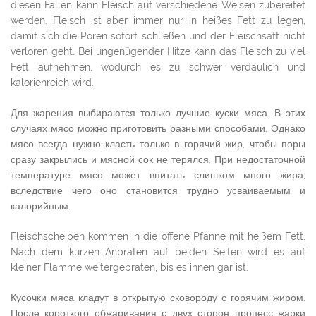
diesen Fällen kann Fleisch auf verschiedene Weisen zubereitet
werden. Fleisch ist aber immer nur in heißes Fett zu legen,
damit sich die Poren sofort schließen und der Fleischsaft nicht
verloren geht. Bei ungenügender Hitze kann das Fleisch zu viel
Fett aufnehmen, wodurch es zu schwer verdaulich und
kalorienreich wird.
Для жарения выбираются только лучшие куски мяса. В этих
случаях мясо можно приготовить разными способами. Однако
мясо всегда нужно класть только в горячий жир, чтобы поры
сразу закрылись и мясной сок не терялся. При недостаточной
температуре мясо может впитать слишком много жира,
вследствие чего оно становится трудно усваиваемым и
калорийным.
Fleischscheiben kommen in die offene Pfanne mit heißem Fett.
Nach dem kurzen Anbraten auf beiden Seiten wird es auf
kleiner Flamme weitergebraten, bis es innen gar ist.
Кусочки мяса кладут в открытую сковороду с горячим жиром.
После короткого обжаривания с двух сторон процесс жарки