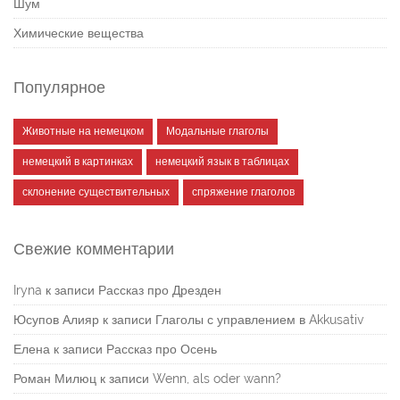
Шум
Химические вещества
Популярное
Животные на немецком
Модальные глаголы
немецкий в картинках
немецкий язык в таблицах
склонение существительных
спряжение глаголов
Свежие комментарии
Iryna
к записи
Рассказ про Дрезден
Юсупов Алияр
к записи
Глаголы с управлением в Akkusativ
Елена
к записи
Рассказ про Осень
Роман Милюц
к записи
Wenn, als oder wann?