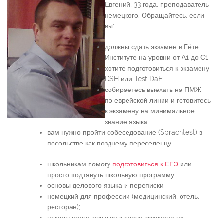
Евгений, 33 года, преподаватель
немецкого. Обращайтесь, если
вы:
должны сдать экзамен в Гёте-
Институте на уровни от А1 до С1;
хотите подготовиться к экзамену
DSH или Test DaF;
собираетесь выехать на ПМЖ
по еврейской линии и готовитесь
к экзамену на минимальное
знание языка;
вам нужно пройти собеседование (Sprachtest) в
посольстве как позднему переселенцу;
школьникам помогу
подготовиться к ЕГЭ
или
просто подтянуть школьную программу;
основы делового языка и переписки;
немецкий для профессии (медицинский, отель,
ресторан);
помогу подготовиться к сдаче экзамена по