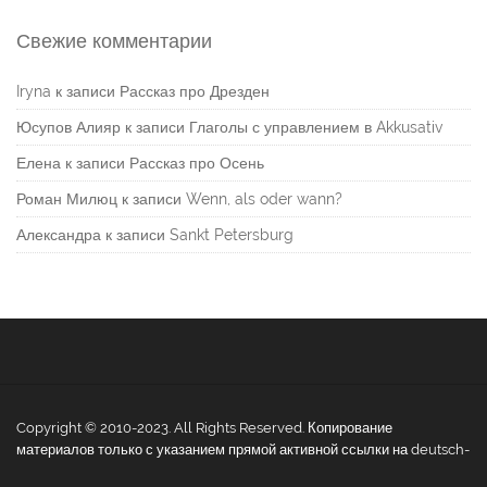
Свежие комментарии
Iryna
к записи
Рассказ про Дрезден
Юсупов Алияр
к записи
Глаголы с управлением в Akkusativ
Елена
к записи
Рассказ про Осень
Роман Милюц
к записи
Wenn, als oder wann?
Александра
к записи
Sankt Petersburg
Copyright © 2010-2023. All Rights Reserved. Копирование
материалов только с указанием прямой активной ссылки на deutsch-