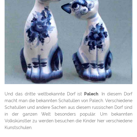
Und das dritte weltbekannte Dorf ist
Palech
. In diesem Dorf
macht man die bekannten Schatullen von Palech. Verschiedene
Schatullen und andere Sachen aus diesem russischen Dorf sind
in der ganzen Welt besonders populär. Um bekannten
Volkskünstler zu werden besuchen die Kinder hier verschiedene
Kunstschulen.