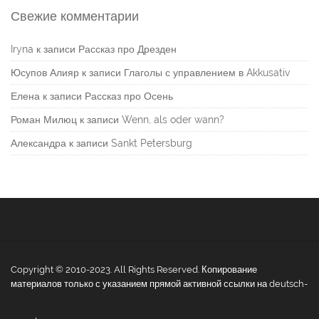
Свежие комментарии
Iryna
к записи
Рассказ про Дрезден
Юсупов Алияр
к записи
Глаголы с управлением в Akkusativ
Елена
к записи
Рассказ про Осень
Роман Милюц
к записи
Wenn, als oder wann?
Александра
к записи
Sankt Petersburg
Copyright © 2010-2023. All Rights Reserved. Копирование
материалов только с указанием прямой активной ссылки на deutsch-