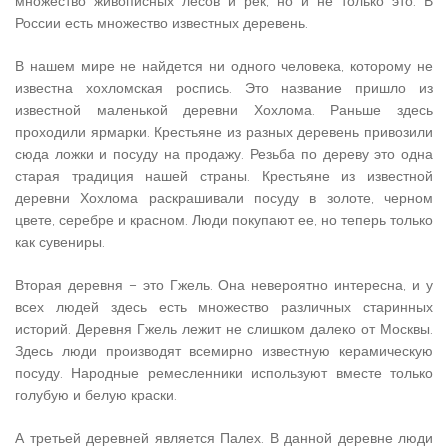
множество живописных лесов и рек, но и не только это. В
России есть множество известных деревень.
В нашем мире не найдется ни одного человека, которому не
известна хохломская роспись. Это название пришло из
известной маленькой деревни Хохлома. Раньше здесь
проходили ярмарки. Крестьяне из разных деревень привозили
сюда ложки и посуду на продажу. Резьба по дереву это одна
старая традиция нашей страны. Крестьяне из известной
деревни Хохлома раскрашивали посуду в золоте, черном
цвете, серебре и красном. Люди покупают ее, но теперь только
как сувениры.
Вторая деревня – это Гжель. Она невероятно интересна, и у
всех людей здесь есть множество различных старинных
историй. Деревня Гжель лежит не слишком далеко от Москвы.
Здесь люди производят всемирно известную керамическую
посуду. Народные ремесленники используют вместе только
голубую и белую краски.
А третьей деревней является Палех. В данной деревне люди