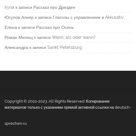
Iryna
к записи
Рассказ про Дрезден
Юсупов Алияр
к записи
Глаголы с управлением в Akkusativ
Елена
к записи
Рассказ про Осень
Роман Милюц
к записи
Wenn, als oder wann?
Александра
к записи
Sankt Petersburg
Copyright © 2010-2023. All Rights Reserved. Копирование
материалов только с указанием прямой активной ссылки на deutsch-
sprechen.ru