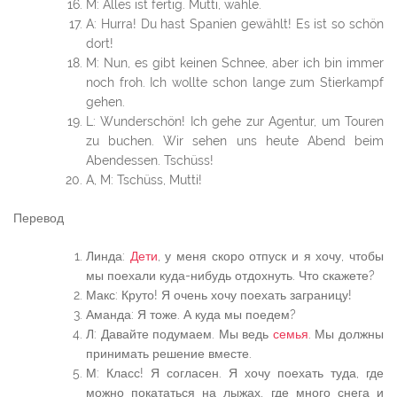
M: Alles ist fertig. Mutti, wähle.
A: Hurra! Du hast Spanien gewählt! Es ist so schön
dort!
M: Nun, es gibt keinen Schnee, aber ich bin immer
noch froh. Ich wollte schon lange zum Stierkampf
gehen.
L: Wunderschön! Ich gehe zur Agentur, um Touren
zu buchen. Wir sehen uns heute Abend beim
Abendessen. Tschüss!
A, M: Tschüss, Mutti!
Перевод
Линда:
Дети
, у меня скоро отпуск и я хочу, чтобы
мы поехали куда-нибудь отдохнуть. Что скажете?
Макс: Круто! Я очень хочу поехать заграницу!
Аманда: Я тоже. А куда мы поедем?
Л: Давайте подумаем. Мы ведь
семья
. Мы должны
принимать решение вместе.
М: Класс! Я согласен. Я хочу поехать туда, где
можно покататься на лыжах, где много снега и