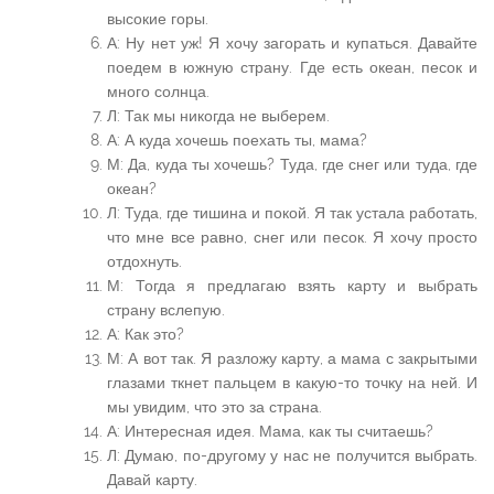
высокие горы.
А: Ну нет уж! Я хочу загорать и купаться. Давайте
поедем в южную страну. Где есть океан, песок и
много солнца.
Л: Так мы никогда не выберем.
А: А куда хочешь поехать ты, мама?
М: Да, куда ты хочешь? Туда, где снег или туда, где
океан?
Л: Туда, где тишина и покой. Я так устала работать,
что мне все равно, снег или песок. Я хочу просто
отдохнуть.
М: Тогда я предлагаю взять карту и выбрать
страну вслепую.
А: Как это?
М: А вот так. Я разложу карту, а мама с закрытыми
глазами ткнет пальцем в какую-то точку на ней. И
мы увидим, что это за страна.
А: Интересная идея. Мама, как ты считаешь?
Л: Думаю, по-другому у нас не получится выбрать.
Давай карту.