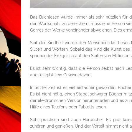
Das Buchlesen wurde immer als sehr nützlich für 
den Wortschatz zu bereichern, muss eine Person vie
Genres der Werke voneinander abweichen. Dies ermögl
Seit der Kindheit wurde den Menschen das Lesen 
Silben und Wörtern. Sobald das Kind die Kunst des L
spannender Ereignisse auf den Seiten von Millionen 
Es ist sehr wichtig, dass die Person selbst nach L
aber es gibt kein Gewinn davon.
In letzter Zeit ist es viel einfacher geworden, Büc
Es ist nicht nötig, einen Stapel schwerer Bücher m
der elektronischen Version herunterladen und es zu
Hilfe eines Telefons oder Tabletts lesen.
Sehr praktisch sind auch Hörbücher. Es gibt kein
zuhören und genießen. Und der Vorteil nimmt nicht a