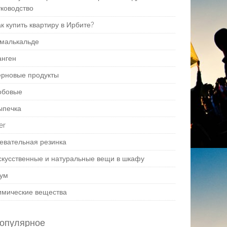
уководство
к купить квартиру в Ирбите?
малькальде
анген
ерновые продукты
обовые
ыпечка
er
евательная резинка
скусственные и натуральные вещи в шкафу
ум
имические вещества
опулярное