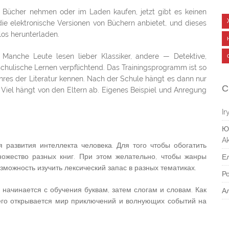
t Bücher nehmen oder im Laden kaufen, jetzt gibt es keinen
ie elektronische Versionen von Büchern anbietet, und dieses
los herunterladen.
anche Leute lesen lieber Klassiker, andere — Detektive,
schulische Lernen verpflichtend. Das Trainingsprogramm ist so
enres der Literatur kennen. Nach der Schule hängt es dann nur
С
. Viel hängt von den Eltern ab. Eigenes Beispiel und Anregung
Ir
Ю
Ak
 развития интеллекта человека. Для того чтобы обогатить
ножество разных книг. При этом желательно, чтобы жанры
Е
озможность изучить лексический запас в разных тематиках.
Р
 начинается с обучения буквам, затем слогам и словам. Как
А
него открывается мир приключений и волнующих событий на