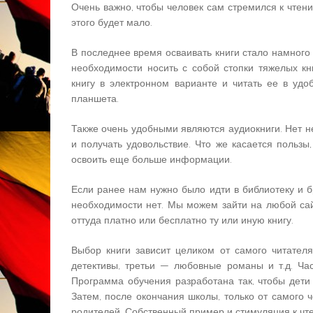
Очень важно, чтобы человек сам стремился к чтени
этого будет мало.
В последнее время осваивать книги стало намного
необходимости носить с собой стопки тяжелых кн
книгу в электронном варианте и читать ее в у
планшета.
Также очень удобными являются аудиокниги. Нет н
и получать удовольствие. Что же касается пользы
освоить еще больше информации.
Если ранее нам нужно было идти в библиотеку и бр
необходимости нет. Мы можем зайти на любой сай
оттуда платно или бесплатно ту или иную книгу.
Выбор книги зависит целиком от самого читателя
детективы, третьи — любовные романы и т.д. Ча
Программа обучения разработана так, чтобы дети
Затем, после окончания школы, только от самого ч
родителей. Собственный пример и стимуляция к чт