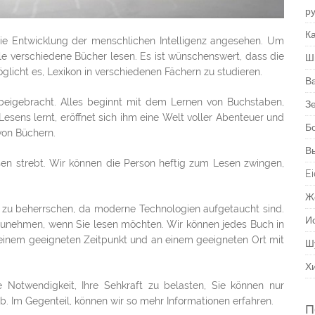
р
Ка
die Entwicklung der menschlichen Intelligenz angesehen. Um
le verschiedene Bücher lesen. Es ist wünschenswert, dass die
Ш
icht es, Lexikon in verschiedenen Fächern zu studieren.
В
beigebracht. Alles beginnt mit dem Lernen von Buchstaben,
З
esens lernt, eröffnet sich ihm eine Welt voller Abenteuer und
Б
von Büchern.
В
esen strebt. Wir können die Person heftig zum Lesen zwingen,
Ei
Ж
her zu beherrschen, da moderne Technologien aufgetaucht sind.
И
itzunehmen, wenn Sie lesen möchten. Wir können jedes Buch in
 einem geeigneten Zeitpunkt und an einem geeigneten Ort mit
Ш
Х
e Notwendigkeit, Ihre Sehkraft zu belasten, Sie können nur
b. Im Gegenteil, können wir so mehr Informationen erfahren.
П