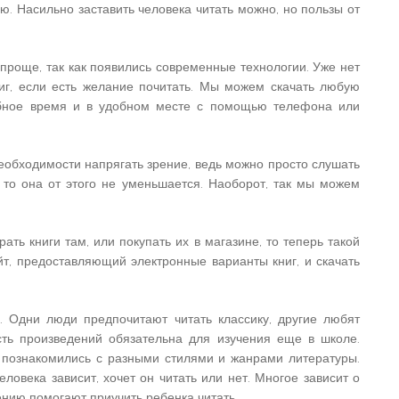
ю. Насильно заставить человека читать можно, но пользы от
 проще, так как появились современные технологии. Уже нет
иг, если есть желание почитать. Мы можем скачать любую
добное время и в удобном месте с помощью телефона или
еобходимости напрягать зрение, ведь можно просто слушать
, то она от этого не уменьшается. Наоборот, так мы можем
ать книги там, или покупать их в магазине, то теперь такой
т, предоставляющий электронные варианты книг, и скачать
. Одни люди предпочитают читать классику, другие любят
сть произведений обязательна для изучения еще в школе.
 познакомились с разными стилями и жанрами литературы.
еловека зависит, хочет он читать или нет. Многое зависит о
ению помогают приучить ребенка читать.