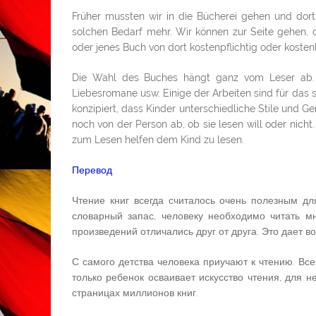
Früher mussten wir in die Bücherei gehen und dor
solchen Bedarf mehr. Wir können zur Seite gehen, d
oder jenes Buch von dort kostenpflichtig oder kosten
Die Wahl des Buches hängt ganz vom Leser ab. M
Liebesromane usw. Einige der Arbeiten sind für das 
konzipiert, dass Kinder unterschiedliche Stile und G
noch von der Person ab, ob sie lesen will oder nicht
zum Lesen helfen dem Kind zu lesen.
Перевод
Чтение книг всегда считалось очень полезным для
словарный запас, человеку необходимо читать м
произведений отличались друг от друга. Это дает в
С самого детства человека приучают к чтению. Все
только ребенок осваивает искусство чтения, для 
страницах миллионов книг.