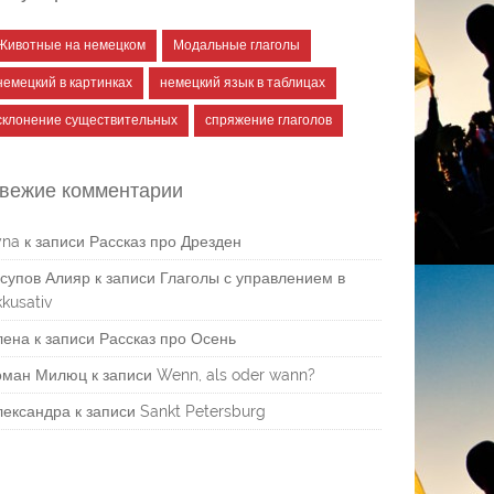
Животные на немецком
Модальные глаголы
немецкий в картинках
немецкий язык в таблицах
склонение существительных
спряжение глаголов
вежие комментарии
yna
к записи
Рассказ про Дрезден
супов Алияр
к записи
Глаголы с управлением в
kusativ
лена
к записи
Рассказ про Осень
оман Милюц
к записи
Wenn, als oder wann?
лександра
к записи
Sankt Petersburg