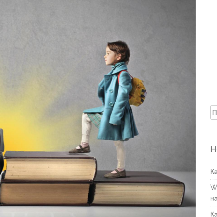
Н
Н
К
W
н
К