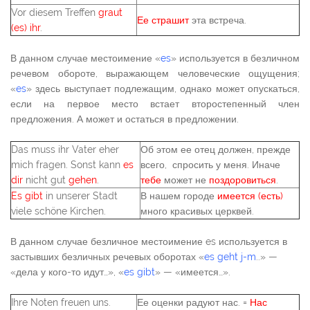
Vor diesem Treffen
graut
Ее страшит
эта встреча.
(es) ihr
.
В данном случае местоимение «
es
» используется в безличном
речевом обороте, выражающем человеческие ощущения;
«
es
» здесь выступает подлежащим, однако может опускаться,
если на первое место встает второстепенный член
предложения. А может и остаться в предложении.
Das muss ihr Vater eher
Об этом ее отец должен, прежде
mich fragen. Sonst kann
es
всего, спросить у меня. Иначе
dir
nicht gut
gehen
.
тебе
может не
поздоровиться
.
Es gibt
in unserer Stadt
В нашем городе
имеется (есть)
viele schöne Kirchen.
много красивых церквей.
В данном случае безличное местоимение es используется в
застывших безличных речевых оборотах «
es geht j-m
..» —
«дела у кого-то идут…», «
es gibt
» — «имеется…».
Ihre Noten freuen uns.
Ее оценки радуют нас. =
Нас