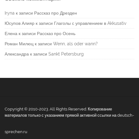
Iryna
к записи
Рассказ про Дрезден
Юсупов Алияр
к записи
Глаголы с управлением в Akkusativ
Елена
к записи
Рассказ про Осень
Роман Милюц
к записи
Wenn, als oder wann?
Александра
к записи
Sankt Petersburg
Copyright © 2010-2023. All Rights Reserved. Копирование
материалов только с указанием прямой активной ссылки на deutsch-
sprechen.ru