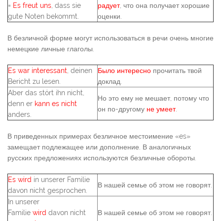
=
Es freut uns
, dass sie
радует
, что она получает хорошие
gute Noten bekommt.
оценки.
В безличной форме могут использоваться в речи очень многие
немецкие личные глаголы.
Es war interessant
, deinen
Было интересно
прочитать твой
Bericht zu lesen.
доклад.
Aber das stört ihn nicht,
Но это ему не мешает, потому что
denn er
kann es nicht
он по-другому
не умеет
.
anders.
В приведенных примерах безличное местоимение «es»
замещает подлежащее или дополнение. В аналогичных
русских предложениях используются безличные обороты.
Es wird
in unserer Familie
В нашей семье об этом не говорят.
davon nicht gesprochen.
In unserer
Familie
wird
davon nicht
В нашей семье об этом не говорят.