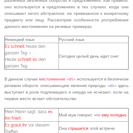
различных безличных оборотах и предложениях. Как правило,
оно используется в предложениях в тех случаях, когда они
описывают нечто абстрактное, не привязанное к конкретному
предмету или лицу. Рассмотрим особенности употребления
данного местоимения на речевых примерах.
Немецкий язык
Русский язык
Es schneit
heute den
ganzen Tag. =
Сегодня целый день идет снег.
Heute
schneit es
den
ganzen Tag.
В данном случае
местоимение «es»
используется в безличном
речевом обороте, описывающем явление природы; «
es
» здесь
выступает в роли подлежащего и никуда не исчезает, если на
первое место встает обстоятельство.
Mein Mann sagt, dass
es
Мой муж говорит, что
ему холодно
.
ihn friert
.
Es graut ihr
vor diesem
Она
страшится
этой встречи.
Treffen.