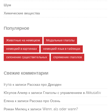
Шум
Химические вещества
Популярное
Животные на немецком
Модальные глаголы
немецкий в картинках
немецкий язык в таблицах
склонение существительных
спряжение глаголов
Свежие комментарии
Iryna
к записи
Рассказ про Дрезден
Юсупов Алияр
к записи
Глаголы с управлением в Akkusativ
Елена
к записи
Рассказ про Осень
Роман Милюц
к записи
Wenn, als oder wann?