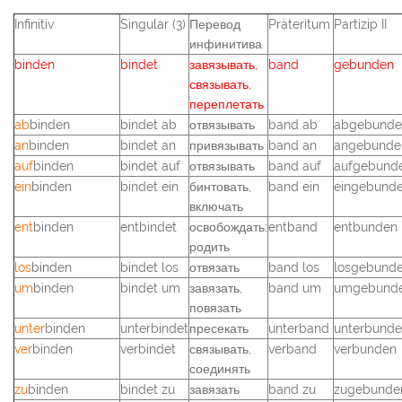
Infinitiv
Singular (3)
Перевод
Präteritum
Partizip II
инфинитива
binden
bindet
завязывать,
band
gebunden
связывать,
переплетать
ab
binden
bindet ab
отвязывать
band ab
abgebunde
an
binden
bindet an
привязывать
band an
angebunde
auf
binden
bindet auf
отвязывать
band auf
aufgebund
ein
binden
bindet ein
бинтовать,
band ein
eingebund
включать
ent
binden
entbindet
освобождать;
entband
entbunden
родить
los
binden
bindet los
отвязать
band los
losgebund
um
binden
bindet um
завязать,
band um
umgebund
повязать
unter
binden
unterbindet
пресекать
unterband
unterbund
ver
binden
verbindet
связывать,
verband
verbunden
соединять
zu
binden
bindet zu
завязать
band zu
zugebunde