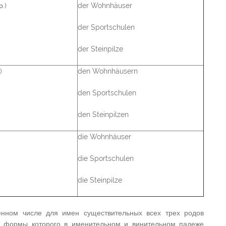
.)
der Wohnhäuser
der Sportschulen
der Steinpilze
)
den Wohnhäusern
den Sportschulen
den Steinpilzen
die Wohnhäuser
die Sportschulen
die Steinpilze
енном числе для имен существительных всех трех родов
, формы которого в именительном и винительном падеже