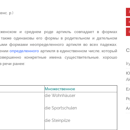
нс. р.)
 женском и среднем роде артикль совпадает в формах
. также одинаковы его формы в родительном и дательном
ными формами неопределенного артикля во всех падежах.
С
нении
определенного
артикля в единственном числе, который
совершенно конкретные имена существительные, хорошо
 речи ранее:
Ir
Ю
Ak
Множественное
Е
die Wohnhäuser
Р
die Sportschulen
А
die Steinpilze