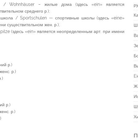
 / Wohnhäuser – жилые дома (здесь «ein» является
р
вительном среднего р.);
Ка
я школа / Sportschulen — спортивные школы (здесь «eine»
ни существительном жен. р.);
Ш
einpilze (здесь «ein» является неопределенным арт. при имени
В
З
Б
ий р.)
В
енс. р.)
Ei
.)
Ж
И
й р.)
Ш
енс. р.)
Х
)
П