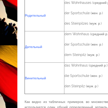
des Wohnhauses (средний р
der Sportschule (жен. р.)
Родительный
des Steinpilzes (муж. р.)
dem Wohnhaus (средний р.
der Sportschule (жен. р.)
Дательный
dem Steinpilz (муж. р.)
das Wohnhaus (средний р.)
die Sportschule (жен. р.)
Винительный
den Steinpilz (муж. р.)
Как видно из табличных примеров, во множеств
используется один общий определенный артикль