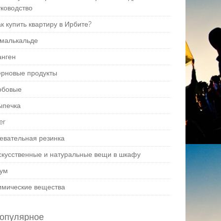
уководство
к купить квартиру в Ирбите?
малькальде
анген
ерновые продукты
обовые
ыпечка
er
евательная резинка
скусственные и натуральные вещи в шкафу
ум
имические вещества
опулярное