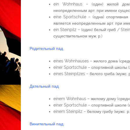
ein Wohnhaus – (один) жилой дом
неопределенным арт. при имени сущест
eine Sportschule – (одна) спортивна
является неопределенным арт. при име
ein Steinpilz – (один) белый гриб / St
существительном муж. р.)
Родительный пад.
eines Wohnhauses – жилого дома (средн
einer Sportschule – спортивной школы (ж
eines Steinpilzes – белого гриба (мужс. р
Дательный пад.
einem Wohnhaus – жилому дому (средни
einer Sportschule – спортивной школе (ж
einem Steinpilz – белому грибу (мужс. р.
Винительный пад.