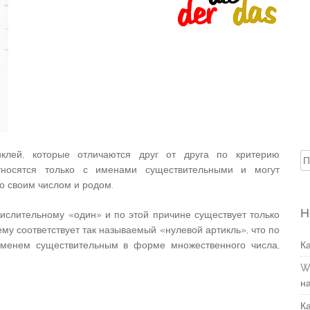
клей, которые отличаются друг от друга по критерию
Н
тносятся только с именами существительными и могут
со своим числом и родом.
Н
ислительному «один» и по этой причине существует только
му соответствует так называемый «нулевой артикль», что по
 именем существительным в форме множественного числа,
К
W
н
К