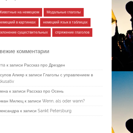
Животные на немецком
Модальные глаголы
немецкий в картинках
немецкий язык в таблицах
склонение существительных
спряжение глаголов
вежие комментарии
yna
к записи
Рассказ про Дрезден
супов Алияр
к записи
Глаголы с управлением в
kusativ
лена
к записи
Рассказ про Осень
оман Милюц
к записи
Wenn, als oder wann?
лександра
к записи
Sankt Petersburg