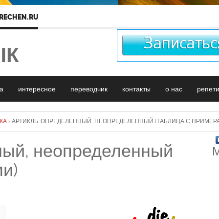
RECHEN.RU
ЫК
а
интересное
переводчик
контакты
о нас
репет
КА
›
АРТИКЛЬ: ОПРЕДЕЛЕННЫЙ, НЕОПРЕДЕЛЕННЫЙ (ТАБЛИЦА С ПРИМЕР
ный, неопределенный
М
ми)