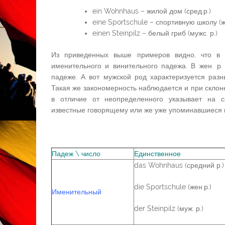
ein Wohnhaus – жилой дом (сред.р.)
eine Sportschule – спортивную школу (же
einen Steinpilz – белый гриб (мужс. р.)
Из приведенных выше примеров видно, что в
именительного и винительного падежа. В жен. р
падеже. А вот мужской род характеризуется раз
Такая же закономерность наблюдается и при скло
в отличие от неопределенного указывает на 
известные говорящему или же уже упоминавшиеся в
Падеж \ число
Единственное
das Wohnhaus (средний р.)
die Sportschule (жен.р.)
Именительный
der Steinpilz (муж. р.)