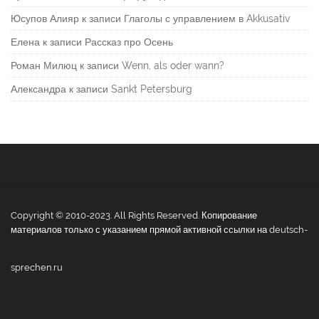
Юсупов Алияр
к записи
Глаголы с управлением в Akkusativ
Елена
к записи
Рассказ про Осень
Роман Милюц
к записи
Wenn, als oder wann?
Александра
к записи
Sankt Petersburg
Copyright © 2010-2023. All Rights Reserved. Копирование
материалов только с указанием прямой активной ссылки на deutsch-
sprechen.ru