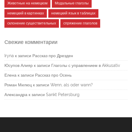
Животные на немецком
Модальные глаголы
немецкий в картинках
немецкий язык в таблицах
склонение существительных
спряжение глаголов
Свежие комментарии
Iryna
к записи
Рассказ про Дрезден
Юсупов Алияр
к записи
Глаголы с управлением в Akkusativ
Елена
к записи
Рассказ про Осень
Роман Милюц
к записи
Wenn, als oder wann?
Александра
к записи
Sankt Petersburg