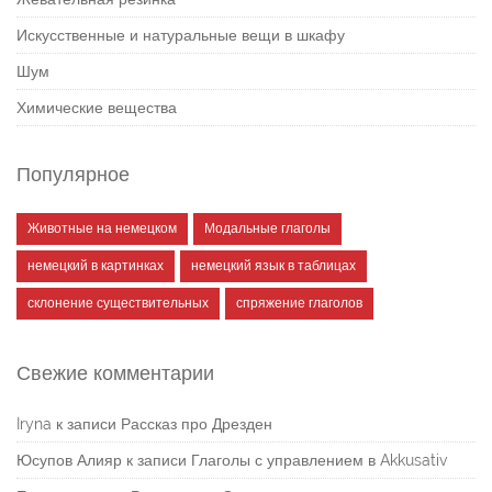
Искусственные и натуральные вещи в шкафу
Шум
Химические вещества
Популярное
Животные на немецком
Модальные глаголы
немецкий в картинках
немецкий язык в таблицах
склонение существительных
спряжение глаголов
Свежие комментарии
Iryna
к записи
Рассказ про Дрезден
Юсупов Алияр
к записи
Глаголы с управлением в Akkusativ