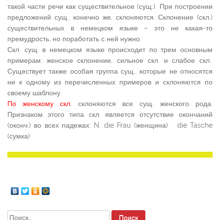
такой части речи как существительное (сущ.). При построении
предложений сущ., конечно же, склоняются. Склонение (скл.)
существительных в немецком языке – это не какая-то
премудрость, но поработать с ней нужно.
Скл. сущ. в немецком языке происходит по трем основным
примерам: женское склонение, сильное скл. и слабое скл..
Существует также особая группа сущ., которые не относятся
ни к одному из перечисленных примеров и склоняются по
своему шаблону.
По женскому скл.
склоняются все сущ. женского рода.
Признаком этого типа скл. является отсутствие окончаний
(оконч.) во всех падежах: N. die Frau (женщина) die Tasche
(сумка)
Найти: