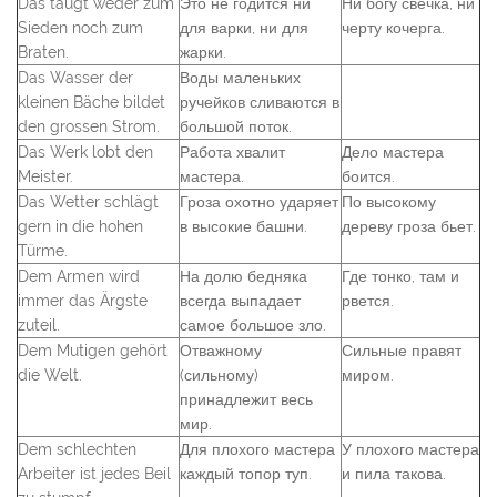
Das taugt weder zum
Это не годится ни
Ни богу свечка, ни
Sieden noch zum
для варки, ни для
черту кочерга.
Braten.
жарки.
Das Wasser der
Воды маленьких
kleinen Bäche bildet
ручейков сливаются в
den grossen Strom.
большой поток.
Das Werk lobt den
Работа хвалит
Дело мастера
Meister.
мастера.
боится.
Das Wetter schlägt
Гроза охотно ударяет
По высокому
gern in die hohen
в высокие башни.
дереву гроза бьет.
Türme.
Dem Armen wird
На долю бедняка
Где тонко, там и
immer das Ärgste
всегда выпадает
рвется.
zuteil.
самое большое зло.
Dem Mutigen gehört
Отважному
Сильные правят
die Welt.
(сильному)
миром.
принадлежит весь
мир.
Dem schlechten
Для плохого мастера
У плохого мастера
Arbeiter ist jedes Beil
каждый топор туп.
и пила такова.