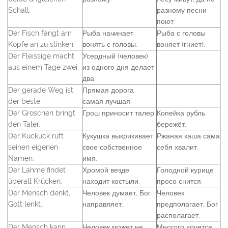
Schall.
разному песни
поют.
Der Fisch fängt am
Рыба начинает
Рыба с головы
Kopfe an zu stinken.
вонять с головы.
воняет (гниет).
Der Fleissige macht
Усердный (человек)
aus einem Tage zwei.
из одного дня делает
два.
Der gerade Weg ist
Прямая дорога
der beste.
самая лучшая.
Der Groschen bringt
Грош приносит талер.
Копейка рубль
den Taler.
бережёт.
Der Kuckuck ruft
Кукушка выкрикивает
Ржаная каша сама
seinen eigenen
свое собственное
себя хвалит.
Namen.
имя.
Der Lahme findet
Хромой везде
Голодной курице
überall Krücken.
находит костыли.
просо снится.
Der Mensch denkt,
Человек думает, Бог
Человек
Gott lenkt.
направляет.
предполагает, Бог
располагает.
Der Mensch kann
Человек может не
Многого хочется,