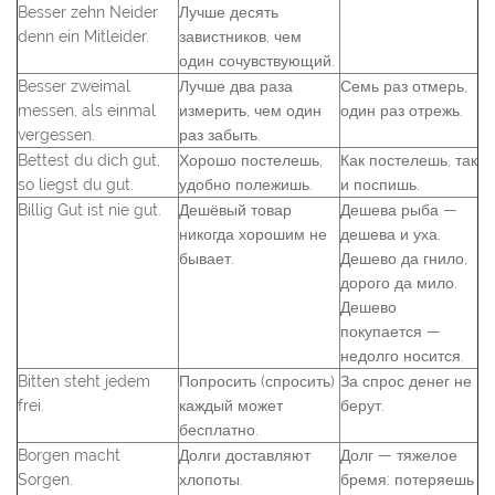
Besser zehn Neider
Лучше десять
denn ein Mitleider.
завистников, чем
один сочувствующий.
Besser zweimal
Лучше два раза
Семь раз отмерь,
messen, als einmal
измерить, чем один
один раз отрежь.
vergessen.
раз забыть.
Bettest du dich gut,
Хорошо постелешь,
Как постелешь, так
so liegst du gut.
удобно полежишь.
и поспишь.
Billig Gut ist nie gut.
Дешёвый товар
Дешева рыба —
никогда хорошим не
дешева и уха.
бывает.
Дешево да гнило,
дорого да мило.
Дешево
покупается —
недолго носится.
Bitten steht jedem
Попросить (спросить)
За спрос денег не
frei.
каждый может
берут.
бесплатно.
Borgen macht
Долги доставляют
Долг — тяжелое
Sorgen.
хлопоты.
бремя: потеряешь