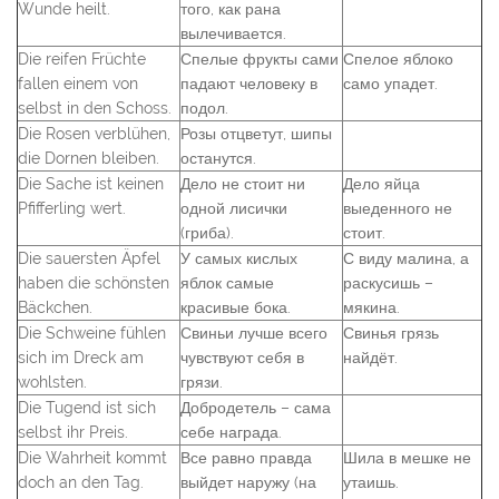
Wunde heilt.
того, как рана
вылечивается.
Die reifen Früchte
Спелые фрукты сами
Спелое яблоко
fallen einem von
падают человеку в
само упадет.
selbst in den Schoss.
подол.
Die Rosen verblühen,
Розы отцветут, шипы
die Dornen bleiben.
останутся.
Die Sache ist keinen
Дело не стоит ни
Дело яйца
Pfifferling wert.
одной лисички
выеденного не
(гриба).
стоит.
Die sauersten Äpfel
У самых кислых
С виду малина, а
haben die schönsten
яблок самые
раскусишь –
Bäckchen.
красивые бока.
мякина.
Die Schweine fühlen
Свиньи лучше всего
Свинья грязь
sich im Dreck am
чувствуют себя в
найдёт.
wohlsten.
грязи.
Die Tugend ist sich
Добродетель – сама
selbst ihr Preis.
себе награда.
Die Wahrheit kommt
Все равно правда
Шила в мешке не
doch an den Tag.
выйдет наружу (на
утаишь.