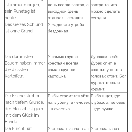
ist immer morgen,
день всегда завтра, а
завтра то, что
sein Ruhetag ist
выходной (день
можно сделать
heute.
отдыха) – сегодня.
сегодня.
Des Geizes Schlund
У жадности утроба
ist ohne Grund.
бездонная.
Die dümmsten
У самых глупых
Дуракам везёт.
Bauern haben immer
крестьян всегда
Дурак спит, а
die dicksten
самая крупная
счастье у него в
Kartoffeln.
картошка.
головах стоит. Бог
дурака, поваля,
кормит.
Die Fische streben
Рыбы стремятся уйти
Рыба ищет, где
nach tiefem Grunde,
на глубину, а человек
глубже, а человек
der Mensch ist gern
– к счастью.
– где лучше.
mit dem Glück im
Bunde.
Die Furcht hat
У страха тысяча глаз.
У страха глаза