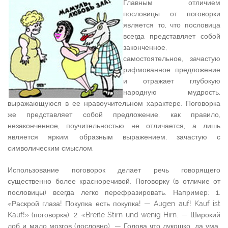
Главным отличием
пословицы от поговорки
является то, что пословица
всегда представляет собой
законченное,
самостоятельное, зачастую
рифмованное предложение
и отражает глубокую
народную мудрость,
выражающуюся в ее нравоучительном характере. Поговорка
же представляет собой предложение, как правило,
незаконченное, поучительностью не отличается, а лишь
является ярким, образным выражением, зачастую с
символическим смыслом.
Использование поговорок делает речь говорящего
существенно более красноречивой. Поговорку (в отличие от
пословицы) всегда легко перефразировать. Например: 1.
«Раскрой глаза! Покупка есть покупка! — Augen auf! Kauf ist
Kauf!» (поговорка). 2. «Breite Stirn und wenig Hirn. — Широкий
лоб и мало мозгов (дословно). — Голова что лукошко, да ума