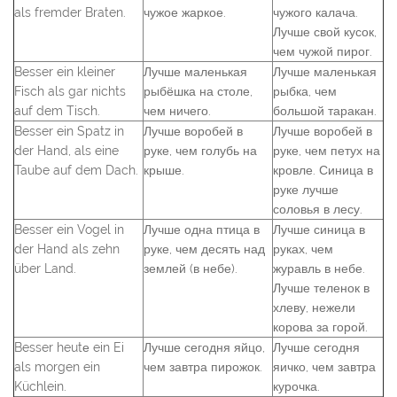
als fremder Braten.
чужое жаркое.
чужого калача.
Лучше свой кусок,
чем чужой пирог.
Besser ein kleiner
Лучше маленькая
Лучше маленькая
Fisch als gar nichts
рыбёшка на столе,
рыбка, чем
auf dem Tisch.
чем ничего.
большой таракан.
Besser ein Spatz in
Лучше воробей в
Лучше воробей в
der Hand, als eine
руке, чем голубь на
руке, чем петух на
Taube auf dem Dach.
крыше.
кровле. Синица в
руке лучше
соловья в лесу.
Besser ein Vogel in
Лучше одна птица в
Лучше синица в
der Hand als zehn
руке, чем десять над
руках, чем
über Land.
землей (в небе).
журавль в небе.
Лучше теленок в
хлеву, нежели
корова за горой.
Besser heutе ein Ei
Лучше сегодня яйцо,
Лучше сегодня
als morgen ein
чем завтра пирожок.
яичко, чем завтра
Küchlein.
курочка.