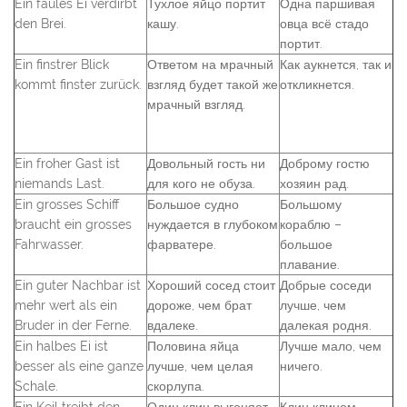
Ein faules Ei verdirbt
Тухлое яйцо портит
Одна паршивая
den Brei.
кашу.
овца всё стадо
портит.
Ein finstrer Blick
Ответом на мрачный
Как аукнется, так и
kommt finster zurück.
взгляд будет такой же
откликнется.
мрачный взгляд.
Ein froher Gast ist
Довольный гость ни
Доброму гостю
niemands Last.
для кого не обуза.
хозяин рад.
Ein grosses Schiff
Большое судно
Большому
braucht ein grosses
нуждается в глубоком
кораблю –
Fahrwasser.
фарватере.
большое
плавание.
Ein guter Nachbar ist
Хороший сосед стоит
Добрые соседи
mehr wert als ein
дороже, чем брат
лучше, чем
Bruder in der Ferne.
вдалеке.
далекая родня.
Ein halbes Ei ist
Половина яйца
Лучше мало, чем
besser als eine ganze
лучше, чем целая
ничего.
Schale.
скорлупа.