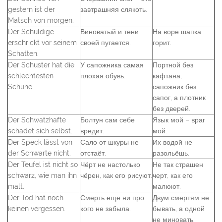
gestern ist der
завтрашняя слякоть.
Matsch von morgen.
Der Schuldige
Виноватый и тени
На воре шапка
erschrickt vor seinem
своей пугается.
горит.
Schatten.
Der Schuster hat die
У сапожника самая
Портной без
schlechtesten
плохая обувь.
кафтана,
Schuhe.
сапожник без
сапог, а плотник
без дверей.
Der Schwatzhafte
Болтун сам себе
Язык мой – враг
schadet sich selbst.
вредит.
мой.
Der Speck lässt von
Сало от шкуры не
Их водой не
der Schwarte nicht.
отстаёт.
разольёшь.
Der Teufel ist nicht so
Чёрт не настолько
Не так страшен
schwarz, wie man ihn
чёрен, как его рисуют.
черт, как его
malt.
малюют.
Der Tod hat noch
Смерть еще ни про
Двум смертям не
keinen vergessen.
кого не забыла.
бывать, а одной
не миновать.