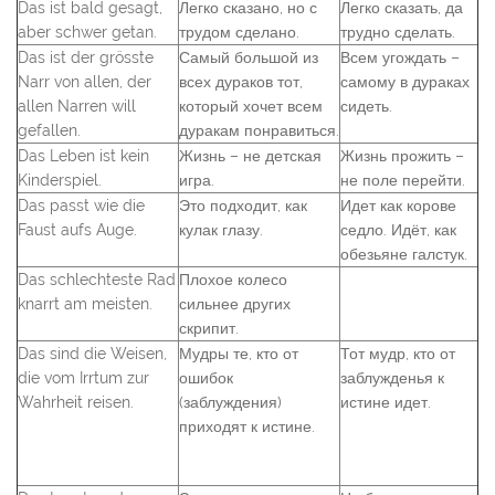
Das ist bald gesagt,
Легко сказано, но с
Легко сказать, да
aber schwer getan.
трудом сделано.
трудно сделать.
Das ist der grösste
Самый большой из
Всем угождать –
Narr von allen, der
всех дураков тот,
самому в дураках
allen Narren will
который хочет всем
сидеть.
gefallen.
дуракам понравиться.
Das Leben ist kein
Жизнь – не детская
Жизнь прожить –
Kinderspiel.
игра.
не поле перейти.
Das passt wie die
Это подходит, как
Идет как корове
Faust aufs Auge.
кулак глазу.
седло. Идёт, как
обезьяне галстук.
Das schlechteste Rad
Плохое колесо
knarrt am meisten.
сильнее других
скрипит.
Das sind die Weisen,
Мудры те, кто от
Тот мудр, кто от
die vom Irrtum zur
ошибок
заблужденья к
Wahrheit reisen.
(заблуждения)
истине идет.
приходят к истине.