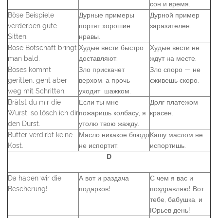
сон и время.
Böse Beispiele
Дурные примеры
Дурной пример
verderben gute
портят хорошие
заразителен.
Sitten.
нравы.
Böse Botschaft bringt
Худые вести быстро
Худые вести не
man bald.
доставляют.
ждут на месте.
Böses kommt
Зло прискачет
Зло споро — не
geritten, geht aber
верхом, а прочь
сживешь скоро.
weg mit Schritten.
уходит шажком.
Brätst du mir die
Если ты мне
Долг платежом
Wurst, so lösch ich dir
пожаришь колбасу, я
красен.
den Durst.
утолю твою жажду.
Butter verdirbt keine
Масло никакое блюдо
Кашу маслом не
Kost.
не испортит.
испортишь.
D
Da haben wir die
А вот и раздача
С чем я вас и
Bescherung!
подарков!
поздравляю! Вот
тебе, бабушка, и
Юрьев день!