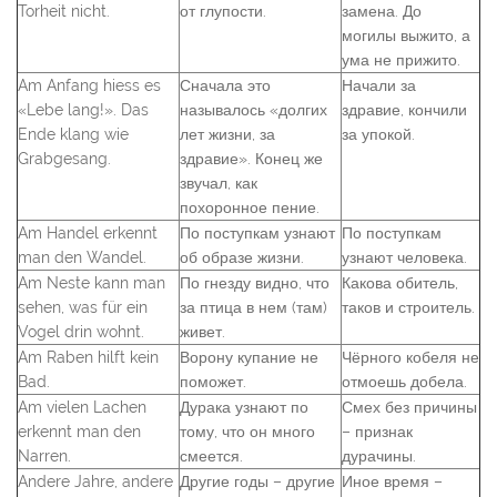
Torheit nicht.
от глупости.
замена. До
могилы выжито, а
ума не прижито.
Am Anfang hiess es
Сначала это
Начали за
«Lebe lang!». Das
называлось «долгих
здравие, кончили
Ende klang wie
лет жизни, за
за упокой.
Grabgesang.
здравие». Конец же
звучал, как
похоронное пение.
Am Handel erkennt
По поступкам узнают
По поступкам
man den Wandel.
об образе жизни.
узнают человека.
Am Neste kann man
По гнезду видно, что
Какова обитель,
sehen, was für ein
за птица в нем (там)
таков и строитель.
Vogel drin wohnt.
живет.
Am Raben hilft kein
Ворону купание не
Чёрного кобеля не
Bad.
поможет.
отмоешь добела.
Am vielen Lachen
Дурака узнают по
Смех без причины
erkennt man den
тому, что он много
– признак
Narren.
смеется.
дурачины.
Andere Jahre, andere
Другие годы – другие
Иное время –