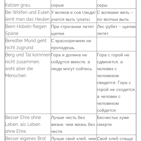
Katzen grau.
серые.
серы.
Bei Wölfen und Eulen
У волков и сов (люди)
С волками жить –
lernt man das Heulen.
учатся выть (ухать).
по-волчьи выть.
Beim Hobeln fliegen
При строгании летят
Лес рубят – щепки
Späne.
щепки.
летят.
Beredter Mund geht
С красноречием не
nicht zugrund.
пропадешь.
Berg und Tal kommen
Гора и долина не
Гора с горой не
nicht zusammen,
сойдутся вместе, а
сдвинется, а
wohl aber die
люди могут сойтись.
человек с
Menschen.
человеком
свидится. Гора с
горой не сходится,
а человек с
человеком
сойдется.
Besser Ehre ohne
Лучше честь без
Бесчестье хуже
Leben, als Leben
жизни, чем жизнь без
смерти.
ohne Ehre.
чести.
Besser eigenes Brot
Лучше свой хлеб, чем
Свой хлеб слаще