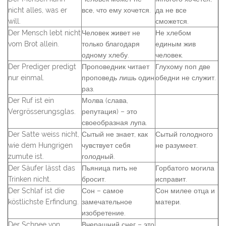
nicht alles, was er
все, что ему хочется.
да не все
will.
сможется.
Der Mensch lebt nicht
Человек живет не
Не хлебом
vom Brot allein.
только благодаря
единым жив
одному хлебу.
человек.
Der Prediger predigt
Проповедник читает
Глухому поп две
nur einmal.
проповедь лишь один
обедни не служит.
раз.
Der Ruf ist ein
Молва (слава,
Vergrösserungsglas.
репутация) – это
своеобразная лупа.
Der Satte weiss nicht,
Сытый не знает, как
Сытый голодного
wie dem Hungrigen
чувствует себя
не разумеет.
zumute ist.
голодный.
Der Säufer lässt das
Пьяница пить не
Горбатого могила
Trinken nicht.
бросит.
исправит.
Der Schlaf ist die
Сон – самое
Сон милее отца и
köstlichste Erfindung.
замечательное
матери.
изобретение.
Der Schnee von
Вчерашний снег – это