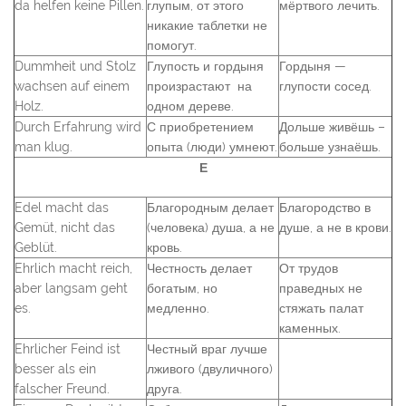
da helfen keine Pillen.
глупым, от этого
мёртвого лечить.
никакие таблетки не
помогут.
Dummheit und Stolz
Глупость и гордыня
Гордыня —
wachsen auf einem
произрастают на
глупости сосед.
Holz.
одном дереве.
Durch Erfahrung wird
С приобретением
Дольше живёшь –
man klug.
опыта (люди) умнеют.
больше узнаёшь.
Е
Edel macht das
Благородным делает
Благородство в
Gemüt, nicht das
(человека) душа, а не
душе, а не в крови.
Geblüt.
кровь.
Ehrlich macht reich,
Честность делает
От трудов
aber langsam geht
богатым, но
праведных не
es.
медленно.
стяжать палат
каменных.
Ehrlicher Feind ist
Честный враг лучше
besser als ein
лживого (двуличного)
falscher Freund.
друга.