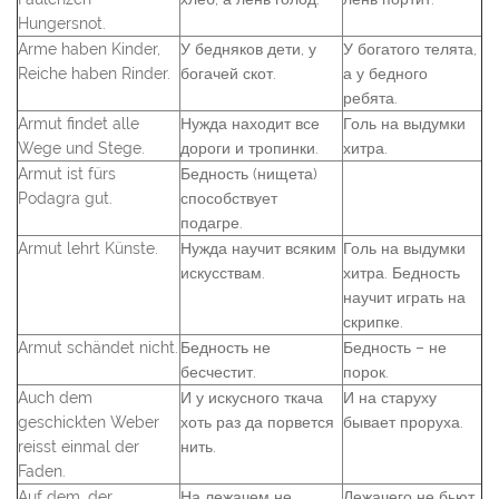
Hungersnot.
Arme haben Kinder,
У бедняков дети, у
У богатого телята,
Reiche haben Rinder.
богачей скот.
а у бедного
ребята.
Armut findet alle
Нужда находит все
Голь на выдумки
Wege und Stege.
дороги и тропинки.
хитра.
Armut ist fürs
Бедность (нищета)
Podagra gut.
способствует
подагре.
Armut lehrt Künste.
Нужда научит всяким
Голь на выдумки
искусствам.
хитра. Бедность
научит играть на
скрипке.
Armut schändet nicht.
Бедность не
Бедность – не
бесчестит.
порок.
Auch dem
И у искусного ткача
И на старуху
geschickten Weber
хоть раз да порвется
бывает проруха.
reisst einmal der
нить.
Faden.
Auf dem, der
На лежачем не
Лежачего не бьют.