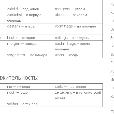
р
zuletzt – под конец
morgens — утром
Ка
zunächst – в первую
abends — вечером
очередь
Ш
gestern — вчера
vormittags – до полудня
В
я
heute — сегодня
mittags – в полдень
З
morgen — завтра
nachmittags – после
Б
полудня
В
vorgestern — позавчера
wann — когда
Ei
Ж
лжительность:
И
nie — никогда
stets — постоянно
Ш
noch — еще
zeitlebens – в течение всей
Х
жизни
seither – с тех пор
П