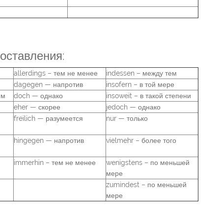
поставления:
allerdings – тем не менее
indessen – между тем
dagegen — напротив
insofern – в той мере
ем
doch — однако
insoweit – в такой степени
eher — скорее
jedoch — однако
freilich — разумеется
nur — только
hingegen — напротив
vielmehr – более того
immerhin – тем не менее
wenigstens – по меньшей
мере
zumindest – по меньшей
мере