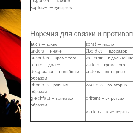
insgeheim — тайком
kopfüber — кувырком
Наречия для связки и противо
auch — также
sonst — иначе
anders — иначе
überdies — вдобавок
außerdem – кроме того
weiterhin – в дальнейш
ferner — далее
zudem – кроме того
desgleichen – подобным
erstens – во-первых
образом
ebenfalls – равным
zweitens – во-вторых
образом
gleichfalls – таким же
drittens – в-третьих
образом
viertens – в-четвертых