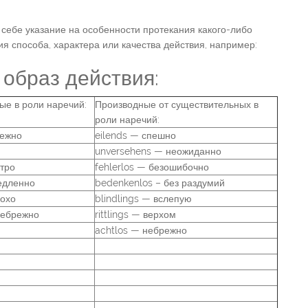
 себе указание на особенности протекания какого-либо
я способа, характера или качества действия, например:
 образ действия:
ые в роли наречий:
Производные от существительных в
роли наречий:
лежно
eilends — спешно
unversehens — неожиданно
стро
fehlerlos — безошибочно
едленно
bedenkenlos – без раздумий
лохо
blindlings — вслепую
небрежно
rittlings — верхом
achtlos — небрежно