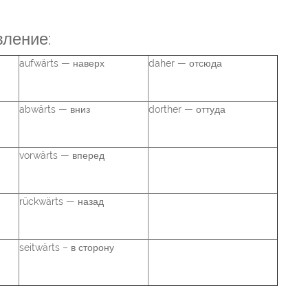
вление:
aufwärts — наверх
daher — отсюда
abwärts — вниз
dorther — оттуда
vorwärts — вперед
rückwärts — назад
seitwärts – в сторону