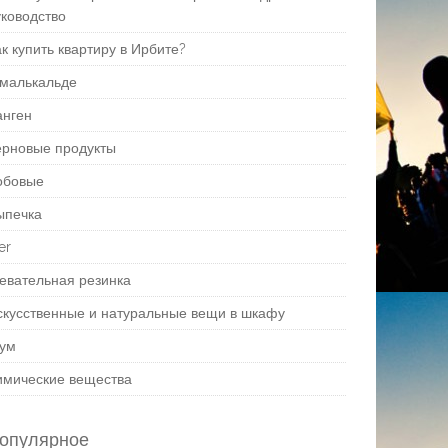
уководство
к купить квартиру в Ирбите?
малькальде
анген
ерновые продукты
обовые
ыпечка
er
евательная резинка
скусственные и натуральные вещи в шкафу
ум
имические вещества
опулярное