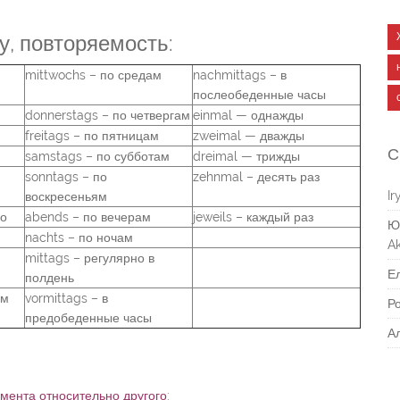
у, повторяемость:
mittwochs – по средам
nachmittags – в
послеобеденные часы
donnerstags – по четвергам
einmal — однажды
freitags – по пятницам
zweimal — дважды
С
samstags – по субботам
dreimal — трижды
sonntags – по
zehnmal – десять раз
Ir
воскресеньям
но
abends – по вечерам
jeweils – каждый раз
Ю
nachts – по ночам
Ak
mittags – регулярно в
Е
полдень
ам
vormittags – в
Р
предобеденные часы
А
мента относительно другого
: