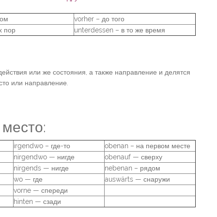
том
vorher – до того
х пор
unterdessen – в то же время
действия или же состояния, а также направление и делятся
сто или направление.
 место:
irgendwo – где-то
obenan – на первом месте
nirgendwo — нигде
obenauf — сверху
nirgends — нигде
nebenan – рядом
wo — где
auswärts — снаружи
vorne — спереди
hinten — сзади