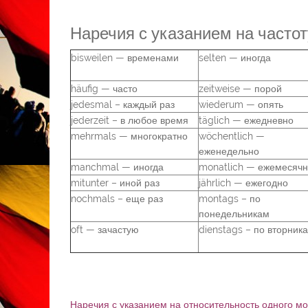
Наречия с указанием на частот
bisweilen — временами
selten — иногда
häufig — часто
zeitweise — порой
jedesmal – каждый раз
wiederum — опять
jederzeit – в любое время
täglich — ежедневно
mehrmals — многократно
wöchentlich —
еженедельно
manchmal — иногда
monatlich — ежемесяч
mitunter – иной раз
jährlich — ежегодно
nochmals – еще раз
montags – по
понедельникам
oft — зачастую
dienstags – по вторник
Наречия с указанием на относительность одного мо