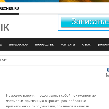
RECHEN.RU
ЫК
а
интересное
переводчик
контакты
о нас
репет
РЕЧИЯ
М
Немецкие наречия представляют собой неизменяемую
часть речи, призванную выражать разнообразные
признаки каких-либо действий, признаков и качеств.