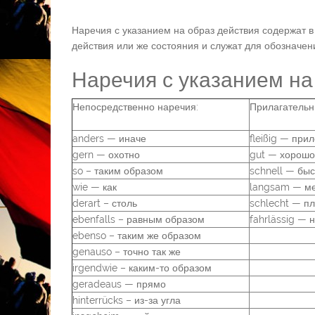
Наречия с указанием на образ действия содержат в
действия или же состояния и служат для обозначени
Наречия с указанием на
Непосредственно наречия:
Прилагательн
anders — иначе
fleißig — при
gern — охотно
gut — хорошо
so – таким образом
schnell — бы
wie — как
langsam — м
derart – столь
schlecht — п
ebenfalls – равным образом
fahrlässig — 
ebenso – таким же образом
genauso – точно так же
irgendwie – каким-то образом
geradeaus — прямо
hinterrücks – из-за угла