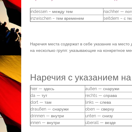
indessen – между тем
nachher — по
inzwischen – тем временем
seitdem – с те
Наречия места содержат в себе указание на место 
на несколько групп: указывающие на конкретное ме
Наречия с указанием на
hier — здесь
außen — снаружи
da — тут
rechts — справа
dort — там
links — слева
draußen — снаружи
oben — сверху
drinnen — внутри
unten — снизу
innen — внутри
überall — везде