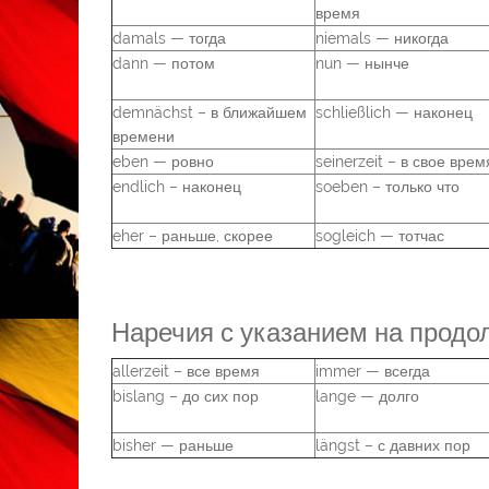
время
damals — тогда
niemals — никогда
dann — потом
nun — нынче
demnächst – в ближайшем
schließlich — наконец
времени
eben — ровно
seinerzeit – в свое врем
endlich – наконец
soeben – только что
eher – раньше, скорее
sogleich — тотчас
Наречия с указанием на продо
allerzeit – все время
immer — всегда
bislang – до сих пор
lange — долго
bisher — раньше
längst – с давних пор