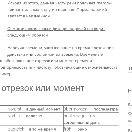
Исходя из этого, данная часть речи поясняет глаголы,
прилагательные и другие наречия. Форма наречий
является неизменной.
Семантическая классификация наречий выглядит
следующим образом:
Наречия времени, указывающие на время протекания
действий или состояний во времени. Временные
пп: обозначающие отрезок или момент времени,
овторяемость или частоту, обозначающие относительность
Н
ример:
 отрезок или момент
Н
К
vorerst – в данный момент
übermorgen — послезавтра
W
vorhin — недавно
heutzutage – на
н
сегодняшний день
zugleich – в то же время
früh — рано
К