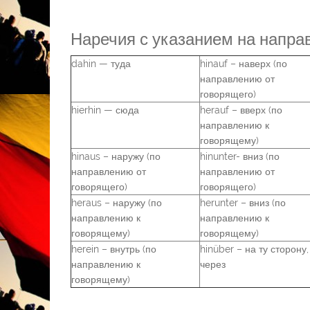
Наречия с указанием на напра
dahin — туда
hinauf – наверх (по
направлению от
говорящего)
hierhin — сюда
herauf – вверх (по
направлению к
говорящему)
hinaus – наружу (по
hinunter- вниз (по
направлению от
направлению от
говорящего)
говорящего)
heraus – наружу (по
herunter – вниз (по
направлению к
направлению к
говорящему)
говорящему)
herein – внутрь (по
hinüber – на ту сторону,
направлению к
через
говорящему)