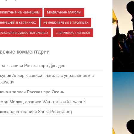
Животные на немецком
Модальные глаголы
немецкий в картинках
немецкий язык в таблицах
склонение существительных
спряжение глаголов
вежие комментарии
yna
к записи
Рассказ про Дрезден
супов Алияр
к записи
Глаголы с управлением в
kusativ
лена
к записи
Рассказ про Осень
оман Милюц
к записи
Wenn, als oder wann?
лександра
к записи
Sankt Petersburg