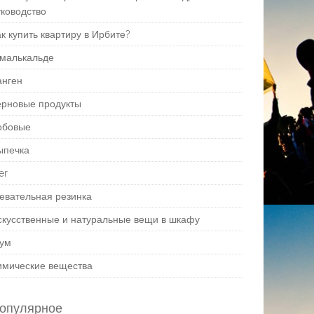
уководство
к купить квартиру в Ирбите?
малькальде
анген
ерновые продукты
обовые
ыпечка
er
евательная резинка
скусственные и натуральные вещи в шкафу
ум
имические вещества
опулярное