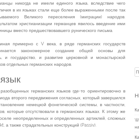
манцы никогда не имели единого языка, вследствие чего
личия в их языках стали еще более выраженными после так
ываемого Великого переселения (миграции) народов.
ультатом христианизации германцев явилось введение ими
иницы вместо предшествовавшего рунического письма.
иная примерно с V века, в ряде германских государств
чинается закономерное создание общей основы для
, и государство, и развитие церковной и монастырской
ов отдельных германских народов.
Н
 язык
азобщенных германских языков где-то ориентировочно в
Н
ериода второго передвижения согласных, который завершился
становление немецкой фонетической системы, в частности,
К
, которые отсутствовали в германских языках. К этому же
доселе неопределенных и определенных артиклей, сложных
W
, а также страдательных конструкций (Passiv).
н
К