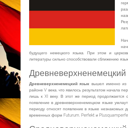
гер
раз
наз
Рез
лат
Нач
на
будущего немецкого языка. При этом и церковь
литературы сильно способствовали сближению язык
Древневерхненемецкий
Древневерхненемецкий язык
вышел именно из р
районе V века, что явилось результатом начала п
лишь к XI веку. В этот же период продолжается 
появление в древневерхненемецком языке умлаутов
периоду относят появление в языке незнакомых 
временных форм Futurum, Perfekt и Plusquamperfekt