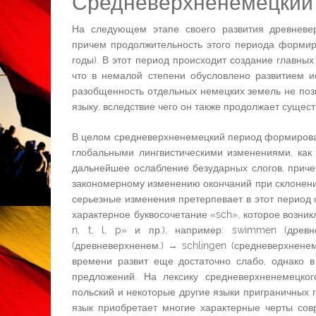
Средневерхненемецкий
На следующем этапе своего развития древневе
причем продолжительность этого периода форми
годы). В этот период происходит создание главны
что в немалой степени обусловлено развитием и
разобщенность отдельных немецких земель не по
языку, вследствие чего он также продолжает существ
В целом средневерхненемецкий период формирован
глобальными лингвистическими изменениями, как
дальнейшее ослабление безударных слогов, приче
закономерному изменению окончаний при склонении
серьезные изменения претерпевает в этот период 
характерное буквосочетание «sch», которое возни
n, t, l, p» и пр.), например: swimmen (древн
(древневерхненем.) → schlingen (средневерхненем
времени развит еще достаточно слабо, однако 
предложений. На лексику средневерхненемецко
польский и некоторые другие языки приграничных 
язык приобретает многие характерные черты сов