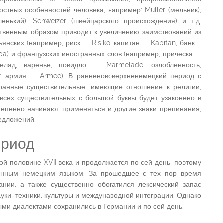
остных особенностей человека, например: Müller (мельник),
ленький), Schweizer (швейцарского происхождения) и т.д.
ственным образом приводит к увеличению заимствований из
янских (например, риск — Risiko, капитан — Kapitän, банк –
ppa) и французских иностранных слов (например, прическа —
мелад, варенье, повидло — Marmelade, озлобленность,
er, армия — Armee). В ранненововерхненемецкий период с
бранные существительные, имеющие отношение к религии,
всех существительных с большой буквы будет узаконено в
тепенно начинают применяться и другие знаки препинания,
едложений.
ериод
ой половине XVII века и продолжается по сей день, поэтому
менным немецким языком. За прошедшее с тех пор время
нии, а также существенно обогатился лексический запас
ауки, техники, культуры и международной интеграции. Однако
ыми диалектами сохранились в Германии и по сей день.