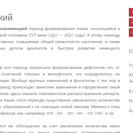
кий
хненемецкий
период формирования языка, относящийся к
ой половины XVII века (1350 — 1650 годы). К этому периоду
тственно, повышение общей грамотности населения, а также
ных дотоле диалектов и быстрое развитие немецкого
С
Ir
в этот период произошло формирование дифтонгов «eu, ei,
сочетаний гласных в монофтонги, что определялось их
Ю
иции. Вообще крупных изменений в фонологии с тех пор в
Ak
ериод происходят заметнее изменения в оформлении такой
Е
ияние здесь оказало повсеместное распространение умлаута,
ком языке этого периода существенно увеличилось количество
Р
о, образованной с их помощью новой лексики. Именно к тому
А
ов, как, например, ent-, be-, zer-, ver-, -nis, heit- и пр.
тся ее обогащение за счет увеличения количества имен
образованных от места проживания, профессиональной