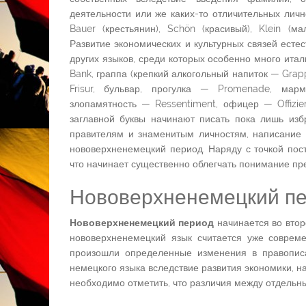
деятельности или же каких-то отличительных личн
Bauer (крестьянин), Schön (красивый), Klein (ма
Развитие экономических и культурных связей есте
других языков, среди которых особенно много италь
Bank, граппа (крепкий алкогольный напиток — Gra
Frisur, бульвар, прогулка — Promenade, мар
злопамятность — Ressentiment, офицер — Offizi
заглавной буквы начинают писать пока лишь из
правителям и знаменитым личностям, написание 
нововерхненемецкий период. Наряду с точкой пос
что начинает существенно облегчать понимание пр
Нововерхненемецкий п
Нововерхненемецкий период
начинается во втор
нововерхненемецкий язык считается уже совре
произошли определенные изменения в правописа
немецкого языка вследствие развития экономики, н
необходимо отметить, что различия между отдельн