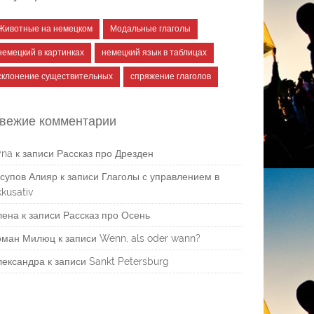
Животные на немецком
Модальные глаголы
немецкий в картинках
немецкий язык в таблицах
склонение существительных
спряжение глаголов
вежие комментарии
yna
к записи
Рассказ про Дрезден
супов Алияр
к записи
Глаголы с управлением в
kusativ
лена
к записи
Рассказ про Осень
оман Милюц
к записи
Wenn, als oder wann?
лександра
к записи
Sankt Petersburg