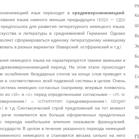
р
рхненемецкий язык переходит в
средневерхненемецкий
,
Ка
рования языка намного меньше предыдущего (1050 — 1350
Ш
х предпосылок для развития литературного немецкого языка,
скусства и литературы в средневековой Германии. Однако
В
зволяет сформироваться единому литературному немецкому
З
овать в разных вариантах (баварский, остфранкский и т.д.).
Б
ия немецкого языка не характеризуется такими важными и
В
 древневерхненемецкий период. На этом этапе происходит
м ослабление безударных слогов на конце слов приводит к
Ei
 и, соответственно, всей падежной системы в целом. Очень
Ж
система немецких согласных (например, впервые появилось
кло из «sk» и «s» перед определенными согласными – «m, w,
И
еверхненем.) → schwimmen (средневерхненем.); slingen
Ш
.) и т.д. Синтаксический строй предложений на тот момент
в речи появляется все больше оформленных придаточных
Х
го периода наибольшее влияние оказывали французский,
государств. В целом в течение указанного периода немецкий
ременного немецкого и становится весьма сильно на него
П