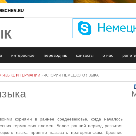
RECHEN.RU
ЫК
а
интересное
переводчик
контакты
о нас
репет
М ЯЗЫКЕ И ГЕРМАНИИ
›
ИСТОРИЯ НЕМЕЦКОГО ЯЗЫКА
языка
М
воими корнями в раннее средневековье, когда началось
евних германских племен.
Более ранний период развития
ецкого языка принято называть прагерманским. Древние