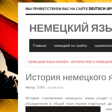
МЫ ПРИВЕТСТВУЕМ ВАС НА САЙТЕ DEUTSCH-SP
НЕМЕЦКИЙ ЯЗ
Главная
немецкий по скайпу
грамматик
НЕМЕЦКИЙ ЯЗЫК ОНЛАЙН
›
ИНТЕРЕСНОЕ О НЕМЕЦКО
История немецкого 
Автор: Sofia
,
20 Сен 2012
История становления немецкого языка уходит с
объединение в общий язык языков отдельных др
нем