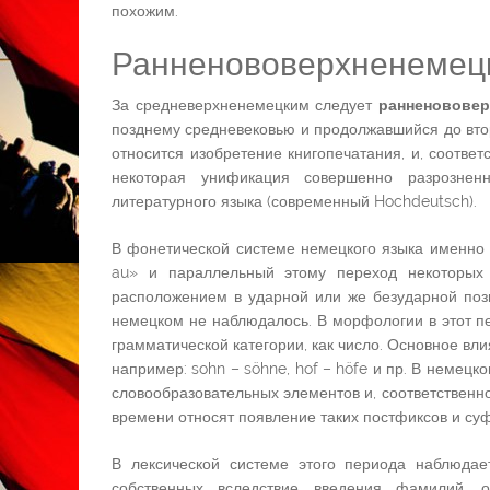
похожим.
Ранненововерхненемец
За средневерхненемецким следует
ранненововер
позднему средневековью и продолжавшийся до втор
относится изобретение книгопечатания, и, соотве
некоторая унификация совершенно разрознен
литературного языка (современный Hochdeutsch).
В фонетической системе немецкого языка именно 
au» и параллельный этому переход некоторых 
расположением в ударной или же безударной поз
немецком не наблюдалось. В морфологии в этот п
грамматической категории, как число. Основное вл
например: sohn – söhne, hof – höfe и пр. В немец
словообразовательных элементов и, соответственн
времени относят появление таких постфиксов и суффикс
В лексической системе этого периода наблюдае
собственных вследствие введения фамилий, 