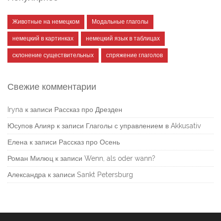
Животные на немецком
Модальные глаголы
немецкий в картинках
немецкий язык в таблицах
склонение существительных
спряжение глаголов
Свежие комментарии
Iryna
к записи
Рассказ про Дрезден
Юсупов Алияр
к записи
Глаголы с управлением в Akkusativ
Елена
к записи
Рассказ про Осень
Роман Милюц
к записи
Wenn, als oder wann?
Александра
к записи
Sankt Petersburg