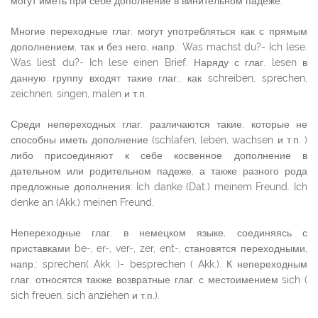
могут иметь при себе дополнение в винительном падеже.
Многие переходные глаг. могут употребляться как с прямым
дополнением, так и без него, напр.: Was machst du?- Ich lese.
Was liest du?- Ich lese einen Brief. Наряду с глаг. lesen в
данную группу входят такие глаг., как schreiben, sprechen,
zeichnen, singen, malen и т.п.
Среди непереходных глаг. различаются такие, которые не
способны иметь дополнение (schlafen, leben, wachsen и т.п. )
либо присоединяют к себе косвенное дополнение в
дательном или родительном падеже, а также разного рода
предложные дополнения: Ich danke (Dat.) meinem Freund. Ich
denke an (Akk.) meinen Freund.
Непереходные глаг. в немецком языке, соединяясь с
приставками be-, er-, ver-, zer, ent-, становятся переходными,
напр.: sprechen( Akk. )- besprechen ( Akk.). К непереходным
глаг. относятся также возвратные глаг. с местоимением sich (
sich freuen, sich anziehen и т.п.).