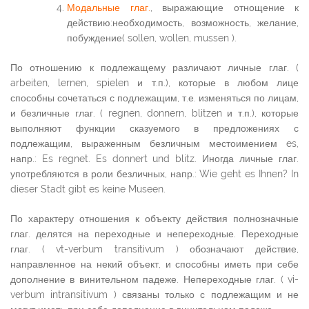
Модальные глаг.
, выражающие отнощение к
действию:необходимость, возможность, желание,
побуждение( sollen, wollen, mussen ).
По отношению к подлежащему различают личные глаг. (
arbeiten, lernen, spielen и т.п.), которые в любом лице
способны сочетаться с подлежащим, т.е. изменяться по лицам,
и безличные глаг. ( regnen, donnern, blitzen и т.п.), которые
выполняют функции сказуемого в предложениях с
подлежащим, выраженным безличным местоимением es,
напр.: Es regnet. Es donnert und blitz. Иногда личные глаг.
употребляются в роли безличных, напр.: Wie geht es Ihnen? In
dieser Stadt gibt es keine Museen.
По характеру отношения к объекту действия полнозначные
глаг. делятся на переходные и непереходные. Переходные
глаг. ( vt-verbum transitivum ) обозначают действие,
направленное на некий объект, и способны иметь при себе
дополнение в винительном падеже. Непереходные глаг. ( vi-
verbum intransitivum ) связаны только с подлежащим и не