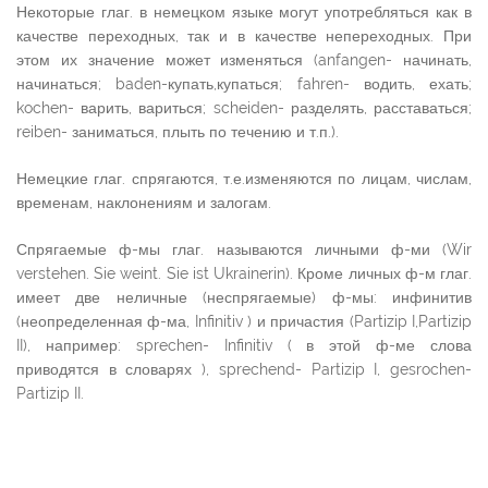
Некоторые глаг. в немецком языке могут употребляться как в
качестве переходных, так и в качестве непереходных. При
этом их значение может изменяться (anfangen- начинать,
начинаться; baden-купать,купаться; fahren- водить, ехать;
kochen- варить, вариться; scheiden- разделять, расставаться;
reiben- заниматься, плыть по течению и т.п.).
Немецкие глаг. спрягаются, т.е.изменяются по лицам, числам,
временам, наклонениям и залогам.
Спрягаемые ф-мы глаг. называются личными ф-ми (Wir
verstehen. Sie weint. Sie ist Ukrainerin). Кроме личных ф-м глаг.
имеет две неличные (неспрягаемые) ф-мы: инфинитив
(неопределенная ф-ма, Infinitiv ) и причастия (Partizip I,Partizip
II), например: sprechen- Infinitiv ( в этой ф-ме слова
приводятся в словарях ), sprechend- Partizip I, gesrochen-
Partizip II.